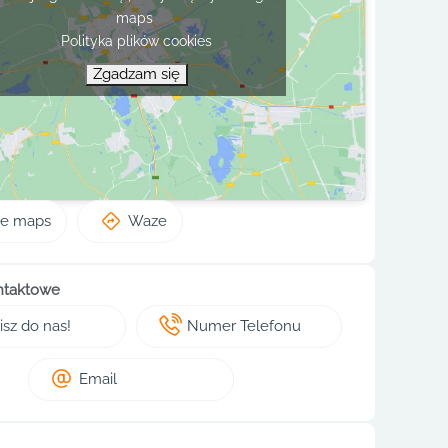
maps
Polityka plików cookies
Zgadzam się
le maps
Waze
ntaktowe
sz do nas!
Numer Telefonu
Email