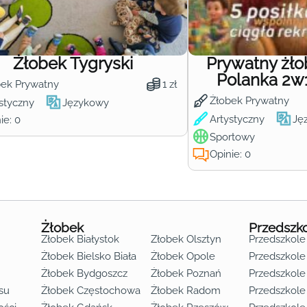
Żłobek Tygryski
Prywatny żł
Polanka 2w
bek Prywatny
1 zł
Żłobek Prywatny
styczny
Językowy
Artystyczny
Ję
ie: 0
Sportowy
Opinie: 0
Żłobek
Przedszk
Żłobek Białystok
Żłobek Olsztyn
Przedszkole
Żłobek Bielsko Biała
Żłobek Opole
Przedszkole 
Żłobek Bydgoszcz
Żłobek Poznań
Przedszkole
su
Żłobek Częstochowa
Żłobek Radom
Przedszkol
o lat 3