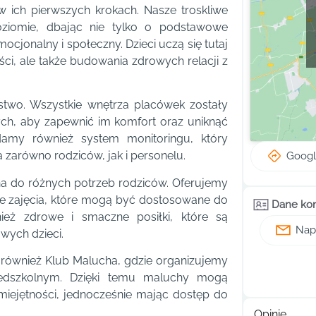
 ich pierwszych krokach. Nasze troskliwe
oziomie, dbając nie tylko o podstawowe
cjonalny i społeczny. Dzieci uczą się tutaj
ści, ale także budowania zdrowych relacji z
ństwo. Wszystkie wnętrza placówek zostały
ch, aby zapewnić im komfort oraz uniknąć
adamy również system monitoringu, który
arówno rodziców, jak i personelu.
Goog
na do różnych potrzeb rodziców. Oferujemy
nne zajęcia, które mogą być dostosowane do
Dane ko
eż zdrowe i smaczne posiłki, które są
Napi
wych dzieci.
 również Klub Malucha, gdzie organizujemy
zedszkolnym. Dzięki temu maluchy mogą
miejętności, jednocześnie mając dostęp do
Opinie