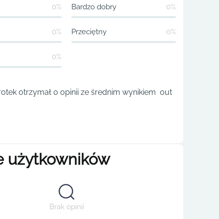
0%
Bardzo dobry
0%
0%
Przeciętny
0%
0%
tek otrzymał 0 opinii ze średnim wynikiem out
e użytkowników
Brak opinii