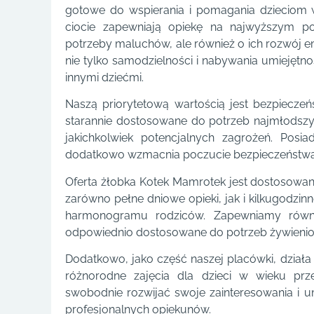
gotowe do wspierania i pomagania dzieciom w
ciocie zapewniają opiekę na najwyższym p
potrzeby maluchów, ale również o ich rozwój emo
nie tylko samodzielności i nabywania umiejętno
innymi dziećmi.
Naszą priorytetową wartością jest bezpiecze
starannie dostosowane do potrzeb najmłodszy
jakichkolwiek potencjalnych zagrożeń. Posi
dodatkowo wzmacnia poczucie bezpieczeństwa z
Oferta żłobka Kotek Mamrotek jest dostosowa
zarówno pełne dniowe opieki, jak i kilkugodzi
harmonogramu rodziców. Zapewniamy równi
odpowiednio dostosowane do potrzeb żywienio
Dodatkowo, jako część naszej placówki, działa
różnorodne zajęcia dla dzieci w wieku pr
swobodnie rozwijać swoje zainteresowania i u
profesjonalnych opiekunów.