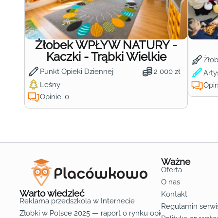
Żłobek WPŁYW NATURY -
Kaczki - Trąbki Wielkie
Żło
Punkt Opieki Dziennej
2 000 zł
Arty
Leśny
Opin
Opinie: 0
Ważne
Oferta
O nas
Warto wiedzieć
Kontakt
Reklama przedszkola w Internecie
Regulamin serwi
Żłobki w Polsce 2025 — raport o rynku opieki nad dziećmi d