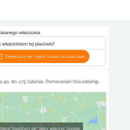
pisanego właściciela
 właścicielem tej placówki?
Zarejestruj się i zgłoś prawo do placówki
 90, 80-175 Gdańsk, Pomeranian Voivodeship,
Kliknij "zgadzam się", żeby włączyć Google