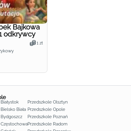
obek Bajkowa
1 odkrywcy
1 zł
zykowy
ole
 Białystok
Przedszkole Olsztyn
Bielsko Biała
Przedszkole Opole
 Bydgoszcz
Przedszkole Poznań
e Częstochowa
Przedszkole Radom