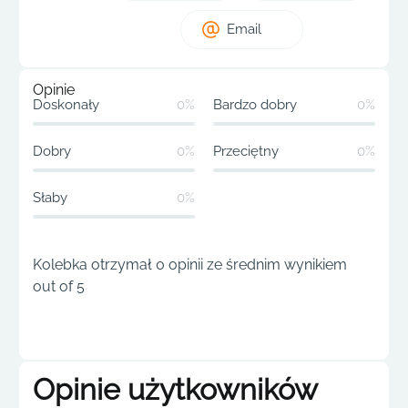
Email
Opinie
Doskonały
0%
Bardzo dobry
0%
Dobry
0%
Przeciętny
0%
Słaby
0%
Kolebka otrzymał 0 opinii ze średnim wynikiem
out of 5
Opinie użytkowników