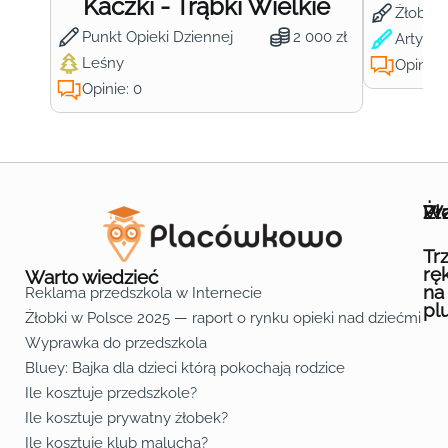
Kaczki - Trąbki Wielkie
Żłobek
Punkt Opieki Dziennej
2 000 zł
Artysty
Leśny
Opinie:
Opinie: 0
Wa
Żł
Pr
Ofe
O n
Kon
Reg
Pol
Pli
Zas
Map
Żło
Żło
Żło
Żło
Żło
Żło
Żło
Żło
Żło
Żło
Żło
Żło
Żło
Żło
Żło
Żło
Żł
Żło
Żło
Żło
Żło
Żło
Żło
Żło
Żło
Prz
Prz
Prz
Prz
Prz
Prz
Prz
Prz
Prz
Prz
Prz
Prz
Prz
Prz
Prz
Prz
Prz
Prz
Prz
Prz
Prz
Prz
Prz
Prz
Prz
Tr
rę
Warto wiedzieć
na
Reklama przedszkola w Internecie
pl
Żłobki w Polsce 2025 — raport o rynku opieki nad dziećmi do 
Fa
Lin
Yo
Wyprawka do przedszkola
Bluey: Bajka dla dzieci którą pokochają rodzice
Ile kosztuje przedszkole?
Ile kosztuje prywatny żłobek?
Ile kosztuje klub malucha?