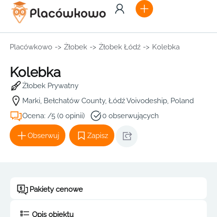
Placówkowo
->
Żłobek
->
Żłobek Łódź
->
Kolebka
Kolebka
Żłobek Prywatny
Marki, Bełchatów County, Łódź Voivodeship, Poland
Ocena: /5 (0 opinii)
0 obserwujących
Obserwuj
Zapisz
Pakiety cenowe
Opis obiektu