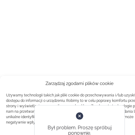
Zarządzaj zgodami plików cookie
Używamy technologii takich jak pliki cookie do przechowywania i/lub uzysk
dostępu do informacji o urządzeniu. Robimy to w celu poprawy komfortu prz
strony i wyświetlania spersonalizowanych reklam. Zgoda na te technologie 
nam na przetwarzanie danych takich jak zachowanie podczas przeglądania 
unikalne identyfikatory na tej stronie. Brak zgody lub wycofanie zgody, może
negatywnie wpłynąć na pewne cechy i funkcje.
Był problem. Proszę spróbuj
ponownie.