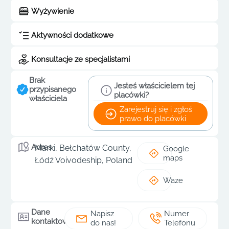
Wyżywienie
Aktywności dodatkowe
Konsultacje ze specjalistami
Brak
Jesteś właścicielem tej
przypisanego
placówki?
właściciela
Zarejestruj się i zgłoś
prawo do placówki
Adres
Marki, Bełchatów County,
Google
maps
Łódź Voivodeship, Poland
Waze
Dane
Napisz
Numer
kontaktowe
do nas!
Telefonu