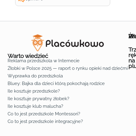
Wa
Żł
Pr
Ofe
O n
Kon
Reg
Pol
Pli
Zas
Map
Żło
Żło
Żło
Żło
Żło
Żło
Żło
Żło
Żło
Żło
Żło
Żło
Żło
Żło
Żło
Żło
Żł
Żło
Żło
Żło
Żło
Żło
Żło
Żło
Żło
Prz
Prz
Prz
Prz
Prz
Prz
Prz
Prz
Prz
Prz
Prz
Prz
Prz
Prz
Prz
Prz
Prz
Prz
Prz
Prz
Prz
Prz
Prz
Prz
Prz
Tr
rę
Warto wiedzieć
na
Reklama przedszkola w Internecie
pl
Żłobki w Polsce 2025 — raport o rynku opieki nad dziećmi do 
Fa
Lin
Yo
Wyprawka do przedszkola
Bluey: Bajka dla dzieci którą pokochają rodzice
Ile kosztuje przedszkole?
Ile kosztuje prywatny żłobek?
Ile kosztuje klub malucha?
Co to jest przedszkole Montessori?
Co to jest przedszkole integracyjne?