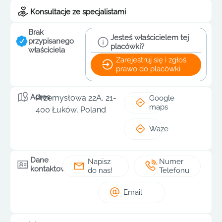
Konsultacje ze specjalistami
Brak
Jesteś właścicielem tej
przypisanego
placówki?
właściciela
Zarejestruj się i zgłoś
prawo do placówki
Adres
Przemysłowa 22A, 21-
Google
maps
400 Łuków, Poland
Waze
Dane
Napisz
Numer
kontaktowe
do nas!
Telefonu
Email