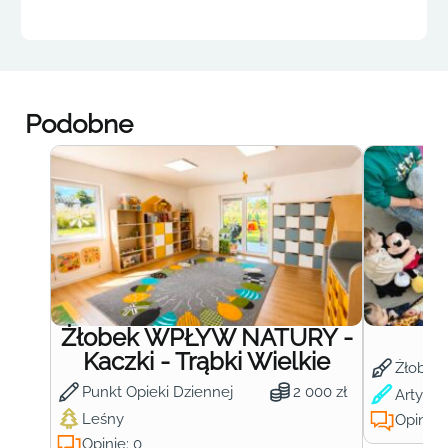
Podobne
Żłobek WPŁYW NATURY -
Ż
Kaczki - Trąbki Wielkie
Żłobek
Punkt Opieki Dziennej
2 000 zł
Artysty
Leśny
Opinie:
Opinie: 0