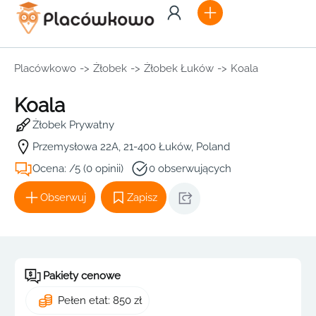
Placówkowo
->
Żłobek
->
Żłobek Łuków
->
Koala
Koala
Żłobek Prywatny
Przemysłowa 22A, 21-400 Łuków, Poland
Ocena: /5 (0 opinii)
0 obserwujących
Obserwuj
Zapisz
Pakiety cenowe
Pełen etat: 850 zł