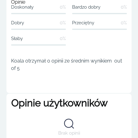
Opinie
Doskonały
0%
Bardzo dobry
0%
Dobry
0%
Przeciętny
0%
Słaby
0%
Koala otrzymał 0 opinii ze średnim wynikiem out
of 5
Opinie użytkowników
Brak opinii