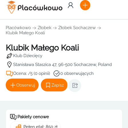
Placówkowo
->
Żłobek
->
Żłobek Sochaczew
->
Klubik Małego Koali
Klubik Małego Koali
Klub Dziecięcy
Stanisława Staszica 47, 96-500 Sochaczew, Poland
Ocena: /5 (0 opinii)
0 obserwujących
Obserwuj
Zapisz
Pakiety cenowe
Pełen etat: 850 zł