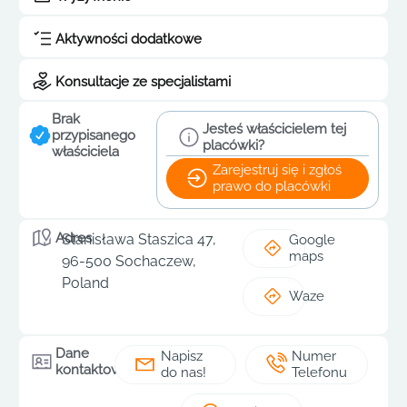
Aktywności dodatkowe
Konsultacje ze specjalistami
Brak
Jesteś właścicielem tej
przypisanego
placówki?
właściciela
Zarejestruj się i zgłoś
prawo do placówki
Adres
Stanisława Staszica 47,
Google
maps
96-500 Sochaczew,
Poland
Waze
Dane
Napisz
Numer
kontaktowe
do nas!
Telefonu