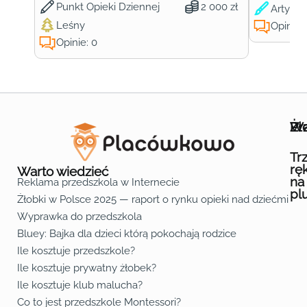
Punkt Opieki Dziennej
2 000 zł
Artysty
Leśny
Opinie:
Opinie: 0
Wa
Żł
Pr
Ofe
O n
Kon
Reg
Pol
Pli
Zas
Map
Żło
Żło
Żło
Żło
Żło
Żło
Żło
Żło
Żło
Żło
Żło
Żło
Żło
Żło
Żło
Żło
Żł
Żło
Żło
Żło
Żło
Żło
Żło
Żło
Żło
Prz
Prz
Prz
Prz
Prz
Prz
Prz
Prz
Prz
Prz
Prz
Prz
Prz
Prz
Prz
Prz
Prz
Prz
Prz
Prz
Prz
Prz
Prz
Prz
Prz
Tr
rę
Warto wiedzieć
na
Reklama przedszkola w Internecie
pl
Żłobki w Polsce 2025 — raport o rynku opieki nad dziećmi do 
Fa
Lin
Yo
Wyprawka do przedszkola
Bluey: Bajka dla dzieci którą pokochają rodzice
Ile kosztuje przedszkole?
Ile kosztuje prywatny żłobek?
Ile kosztuje klub malucha?
Co to jest przedszkole Montessori?