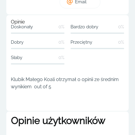
Email
Opinie
Doskonały
0%
Bardzo dobry
0%
Dobry
0%
Przeciętny
0%
Słaby
0%
Klubik Małego Koali otrzymał 0 opinii ze średnim
wynikiem out of 5
Opinie użytkowników