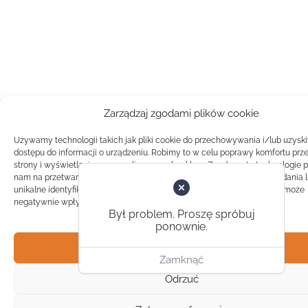
Zarządzaj zgodami plików cookie
Używamy technologii takich jak pliki cookie do przechowywania i/lub uzysk
dostępu do informacji o urządzeniu. Robimy to w celu poprawy komfortu prz
strony i wyświetlania spersonalizowanych reklam. Zgoda na te technologie 
nam na przetwarzanie danych takich jak zachowanie podczas przeglądania 
unikalne identyfikatory na tej stronie. Brak zgody lub wycofanie zgody, może
negatywnie wpłynąć na pewne cechy i funkcje.
Był problem. Proszę spróbuj
ponownie.
Akceptuj
Zamknąć
Odrzuć