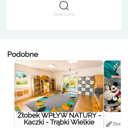
Brak opinii
Podobne
Żłobek WPŁYW NATURY -
Ż
Kaczki - Trąbki Wielkie
Żłobek