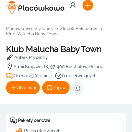
Placówkowo
->
Żłobek
->
Żłobek Bełchatów
->
Klub Malucha Baby Town
Klub Malucha Baby Town
Żłobek Prywatny
Armii Krajowej 18, 97-400 Bełchatów, Poland
Ocena: /5 (0 opinii)
0 obserwujących
Obserwuj
Zapisz
Pakiety cenowe
Pełen etat: 400 zł