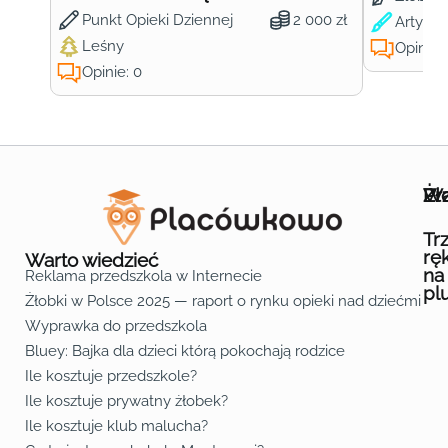
Punkt Opieki Dziennej
2 000 zł
Artysty
Leśny
Opinie:
Opinie: 0
Wa
Żł
Pr
Ofe
O n
Kon
Reg
Pol
Pli
Zas
Map
Żło
Żło
Żło
Żło
Żło
Żło
Żło
Żło
Żło
Żło
Żło
Żło
Żło
Żło
Żło
Żło
Żł
Żło
Żło
Żło
Żło
Żło
Żło
Żło
Żło
Prz
Prz
Prz
Prz
Prz
Prz
Prz
Prz
Prz
Prz
Prz
Prz
Prz
Prz
Prz
Prz
Prz
Prz
Prz
Prz
Prz
Prz
Prz
Prz
Prz
Tr
rę
Warto wiedzieć
na
Reklama przedszkola w Internecie
pl
Żłobki w Polsce 2025 — raport o rynku opieki nad dziećmi do 
Fa
Lin
Yo
Wyprawka do przedszkola
Bluey: Bajka dla dzieci którą pokochają rodzice
Ile kosztuje przedszkole?
Ile kosztuje prywatny żłobek?
Ile kosztuje klub malucha?