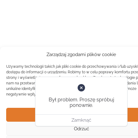
Zarządzaj zgodami plików cookie
Używamy technologii takich jak pliki cookie do przechowywania i/lub uzysk
dostępu do informacji o urządzeniu. Robimy to w celu poprawy komfortu prz
strony i wyświetlania spersonalizowanych reklam. Zgoda na te technologie 
nam na przetwarzanie danych takich jak zachowanie podczas przeglądania 
unikalne identyfikatory na tej stronie. Brak zgody lub wycofanie zgody, może
negatywnie wpłynąć na pewne cechy i funkcje.
Był problem. Proszę spróbuj
ponownie.
Akceptuj
Zamknąć
Odrzuć