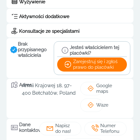
Wyżywienie
Aktywności dodatkowe
Konsultacje ze specjalistami
Brak
Jesteś właścicielem tej
przypisanego
placówki?
właściciela
Zarejestruj się i zgłoś
prawo do placówki
Adres
Armii Krajowej 18, 97-
Google
maps
400 Bełchatów, Poland
Waze
Dane
Napisz
Numer
kontaktowe
do nas!
Telefonu