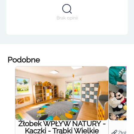
Brak opinii
Podobne
Żłobek WPŁYW NATURY -
Ż
Kaczki - Trąbki Wielkie
Żłobek