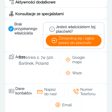
Aktywności dodatkowe
Konsultacje ze specjalistami
Brak
Jesteś właścicielem tej
przypisanego
placówki?
właściciela
Zarejestruj się i zgłoś
prawo do placówki
Adres
Szosowa 2, 74-320
Google
maps
Barlinek, Poland
Waze
Dane
Napisz
Numer
kontaktowe
do nas!
Telefonu
Email