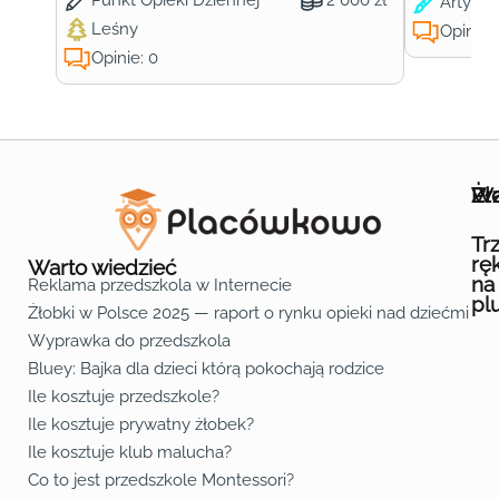
Artysty
Leśny
Opinie:
Opinie: 0
Wa
Żł
Pr
Ofe
O n
Kon
Reg
Pol
Pli
Zas
Map
Żło
Żło
Żło
Żło
Żło
Żło
Żło
Żło
Żło
Żło
Żło
Żło
Żło
Żło
Żło
Żło
Żł
Żło
Żło
Żło
Żło
Żło
Żło
Żło
Żło
Prz
Prz
Prz
Prz
Prz
Prz
Prz
Prz
Prz
Prz
Prz
Prz
Prz
Prz
Prz
Prz
Prz
Prz
Prz
Prz
Prz
Prz
Prz
Prz
Prz
Tr
rę
Warto wiedzieć
na
Reklama przedszkola w Internecie
pl
Żłobki w Polsce 2025 — raport o rynku opieki nad dziećmi do 
Fa
Lin
Yo
Wyprawka do przedszkola
Bluey: Bajka dla dzieci którą pokochają rodzice
Ile kosztuje przedszkole?
Ile kosztuje prywatny żłobek?
Ile kosztuje klub malucha?
Co to jest przedszkole Montessori?