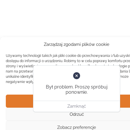
Zarządzaj zgodami plików cookie
Używamy technologii takich jak pliki cookie do przechowywania i/lub uzysk
dostępu do informacji o urządzeniu. Robimy to w celu poprawy komfortu prz
strony i wyświetlania spersonalizowanych reklam. Zgoda na te technologie 
nam na przetwarzanie danych takich jak zachowanie podczas przeglądania 
unikalne identyfikatory na tej stronie. Brak zgody lub wycofanie zgody, może
negatywnie wpłynąć na pewne cechy i funkcje.
Był problem. Proszę spróbuj
ponownie.
Akceptuj
Zamknąć
Odrzuć
Zobacz preferencje