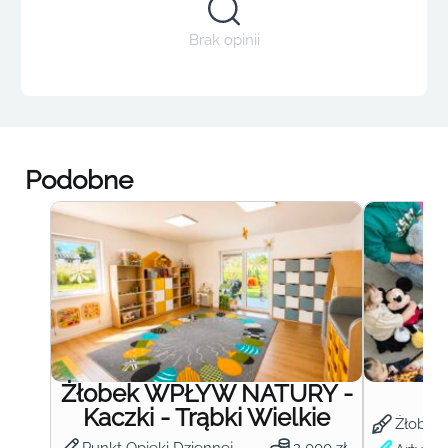
Brak opinii
Podobne
Żłobek WPŁYW NATURY -
Ż
Kaczki - Trąbki Wielkie
Żłobek
Punkt Opieki Dziennej
2 000 zł