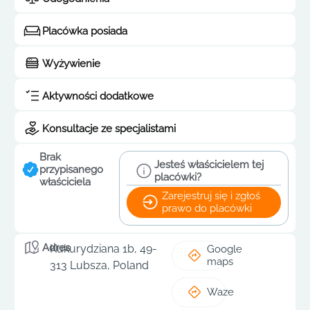
Placówka posiada
Wyżywienie
Aktywności dodatkowe
Konsultacje ze specjalistami
Brak
Jesteś właścicielem tej
przypisanego
placówki?
właściciela
Zarejestruj się i zgłoś
prawo do placówki
Adres
Kukurydziana 1b, 49-
Google
maps
313 Lubsza, Poland
Waze