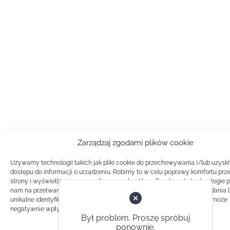
Zarządzaj zgodami plików cookie
Używamy technologii takich jak pliki cookie do przechowywania i/lub uzysk
dostępu do informacji o urządzeniu. Robimy to w celu poprawy komfortu prz
strony i wyświetlania spersonalizowanych reklam. Zgoda na te technologie 
nam na przetwarzanie danych takich jak zachowanie podczas przeglądania 
unikalne identyfikatory na tej stronie. Brak zgody lub wycofanie zgody, może
negatywnie wpłynąć na pewne cechy i funkcje.
Był problem. Proszę spróbuj
ponownie.