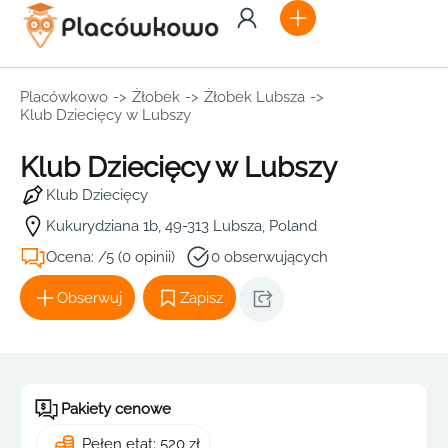
Placówkowo
->
Żłobek
->
Żłobek Lubsza
->
Klub Dziecięcy w Lubszy
Klub Dziecięcy w Lubszy
Klub Dziecięcy
Kukurydziana 1b, 49-313 Lubsza, Poland
Ocena: /5 (0 opinii)
0 obserwujących
Obserwuj
Zapisz
Pakiety cenowe
Pełen etat: 520 zł