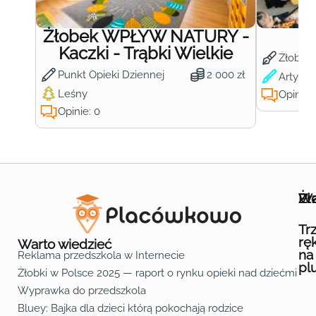
Żłobek WPŁYW NATURY -
Ż
Kaczki - Trąbki Wielkie
Żłobek
Punkt Opieki Dziennej
2 000 zł
Artysty
Leśny
Opinie:
Opinie: 0
Wa
Żł
Pr
Ofe
O n
Kon
Reg
Pol
Pli
Zas
Map
Żło
Żło
Żło
Żło
Żło
Żło
Żło
Żło
Żło
Żło
Żło
Żło
Żło
Żło
Żło
Żło
Żł
Żło
Żło
Żło
Żło
Żło
Żło
Żło
Żło
Prz
Prz
Prz
Prz
Prz
Prz
Prz
Prz
Prz
Prz
Prz
Prz
Prz
Prz
Prz
Prz
Prz
Prz
Prz
Prz
Prz
Prz
Prz
Prz
Prz
Tr
rę
Warto wiedzieć
na
Reklama przedszkola w Internecie
pl
Żłobki w Polsce 2025 — raport o rynku opieki nad dziećmi do 
Fa
Lin
Yo
Wyprawka do przedszkola
Bluey: Bajka dla dzieci którą pokochają rodzice