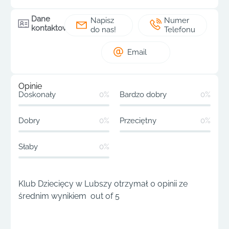
Dane
Napisz
Numer
kontaktowe
do nas!
Telefonu
Email
Opinie
Doskonały
0%
Bardzo dobry
0%
Dobry
0%
Przeciętny
0%
Słaby
0%
Klub Dziecięcy w Lubszy otrzymał 0 opinii ze
średnim wynikiem out of 5