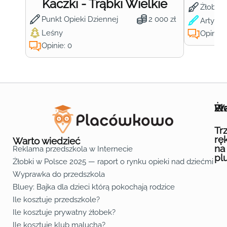
Kaczki - Trąbki Wielkie
Żłobek
Punkt Opieki Dziennej
2 000 zł
Artysty
Leśny
Opinie:
Opinie: 0
Wa
Żł
Pr
Ofe
O n
Kon
Reg
Pol
Pli
Zas
Map
Żło
Żło
Żło
Żło
Żło
Żło
Żło
Żło
Żło
Żło
Żło
Żło
Żło
Żło
Żło
Żło
Żł
Żło
Żło
Żło
Żło
Żło
Żło
Żło
Żło
Prz
Prz
Prz
Prz
Prz
Prz
Prz
Prz
Prz
Prz
Prz
Prz
Prz
Prz
Prz
Prz
Prz
Prz
Prz
Prz
Prz
Prz
Prz
Prz
Prz
Tr
rę
Warto wiedzieć
na
Reklama przedszkola w Internecie
pl
Żłobki w Polsce 2025 — raport o rynku opieki nad dziećmi do 
Fa
Lin
Yo
Wyprawka do przedszkola
Bluey: Bajka dla dzieci którą pokochają rodzice
Ile kosztuje przedszkole?
Ile kosztuje prywatny żłobek?
Ile kosztuje klub malucha?