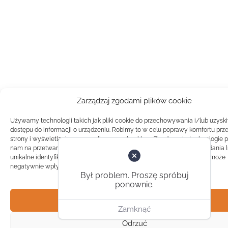
Zarządzaj zgodami plików cookie
Używamy technologii takich jak pliki cookie do przechowywania i/lub uzysk
dostępu do informacji o urządzeniu. Robimy to w celu poprawy komfortu prz
strony i wyświetlania spersonalizowanych reklam. Zgoda na te technologie 
nam na przetwarzanie danych takich jak zachowanie podczas przeglądania 
unikalne identyfikatory na tej stronie. Brak zgody lub wycofanie zgody, może
negatywnie wpłynąć na pewne cechy i funkcje.
Był problem. Proszę spróbuj
ponownie.
Akceptuj
Zamknąć
Odrzuć