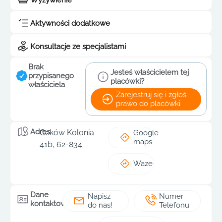
Aktywności dodatkowe
Konsultacje ze specjalistami
Brak
Jesteś właścicielem tej
przypisanego
placówki?
właściciela
Zarejestruj się i zgłoś
prawo do placówki
Adres
Ceków Kolonia
Google
maps
41b, 62-834
Waze
Dane
Napisz
Numer
kontaktowe
do nas!
Telefonu