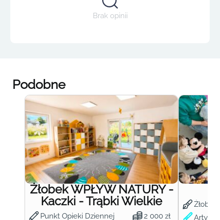
Brak opinii
Podobne
Żłobek WPŁYW NATURY -
Ż
Kaczki - Trąbki Wielkie
Żłobek
Punkt Opieki Dziennej
2 000 zł
Artysty