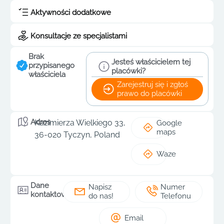
Aktywności dodatkowe
Konsultacje ze specjalistami
Brak
Jesteś właścicielem tej
przypisanego
placówki?
właściciela
Zarejestruj się i zgłoś
prawo do placówki
Adres
Kazimierza Wielkiego 33,
Google
maps
36-020 Tyczyn, Poland
Waze
Dane
Napisz
Numer
kontaktowe
do nas!
Telefonu
Email