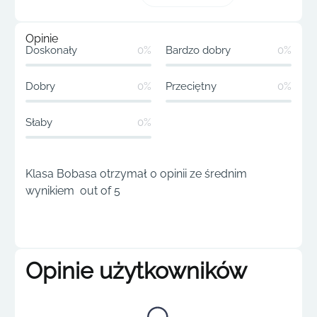
Opinie
Doskonały
0%
Bardzo dobry
0%
Dobry
0%
Przeciętny
0%
Słaby
0%
Klasa Bobasa otrzymał 0 opinii ze średnim
wynikiem out of 5
Opinie użytkowników