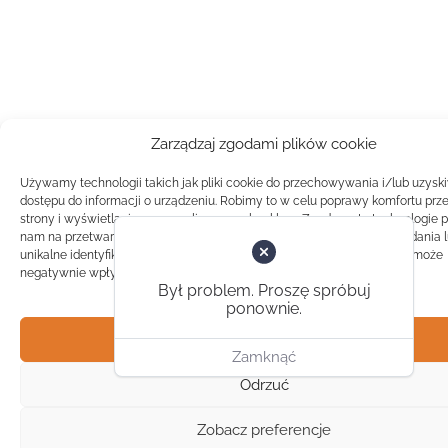
Zarządzaj zgodami plików cookie
Używamy technologii takich jak pliki cookie do przechowywania i/lub uzysk
dostępu do informacji o urządzeniu. Robimy to w celu poprawy komfortu prz
strony i wyświetlania spersonalizowanych reklam. Zgoda na te technologie 
nam na przetwarzanie danych takich jak zachowanie podczas przeglądania 
unikalne identyfikatory na tej stronie. Brak zgody lub wycofanie zgody, może
negatywnie wpłynąć na pewne cechy i funkcje.
Był problem. Proszę spróbuj
ponownie.
Akceptuj
Zamknąć
Odrzuć
Zobacz preferencje