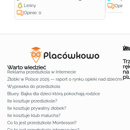
Leśny
Opinie:
Opinie: 0
Wa
Żł
Pr
Ofe
O n
Kon
Reg
Pol
Pli
Zas
Map
Żło
Żło
Żło
Żło
Żło
Żło
Żło
Żło
Żło
Żło
Żło
Żło
Żło
Żło
Żło
Żło
Żł
Żło
Żło
Żło
Żło
Żło
Żło
Żło
Żło
Prz
Prz
Prz
Prz
Prz
Prz
Prz
Prz
Prz
Prz
Prz
Prz
Prz
Prz
Prz
Prz
Prz
Prz
Prz
Prz
Prz
Prz
Prz
Prz
Prz
Tr
rę
Warto wiedzieć
na
Reklama przedszkola w Internecie
pl
Żłobki w Polsce 2025 — raport o rynku opieki nad dziećmi do 
Fa
Lin
Yo
Wyprawka do przedszkola
Bluey: Bajka dla dzieci którą pokochają rodzice
Ile kosztuje przedszkole?
Ile kosztuje prywatny żłobek?
Ile kosztuje klub malucha?
Co to jest przedszkole Montessori?