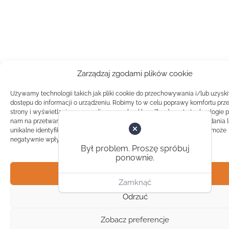
Zarządzaj zgodami plików cookie
Używamy technologii takich jak pliki cookie do przechowywania i/lub uzysk
dostępu do informacji o urządzeniu. Robimy to w celu poprawy komfortu prz
strony i wyświetlania spersonalizowanych reklam. Zgoda na te technologie 
nam na przetwarzanie danych takich jak zachowanie podczas przeglądania 
unikalne identyfikatory na tej stronie. Brak zgody lub wycofanie zgody, może
negatywnie wpłynąć na pewne cechy i funkcje.
Był problem. Proszę spróbuj
ponownie.
Akceptuj
Zamknąć
Odrzuć
Zobacz preferencje