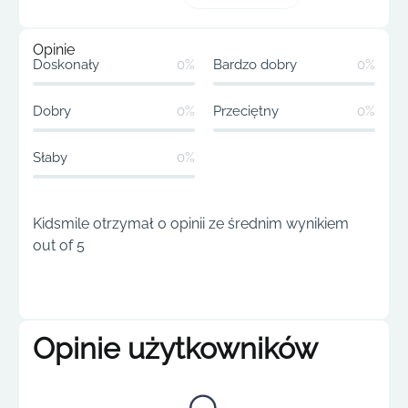
Opinie
Doskonały
0%
Bardzo dobry
0%
Dobry
0%
Przeciętny
0%
Słaby
0%
Kidsmile otrzymał 0 opinii ze średnim wynikiem
out of 5
Opinie użytkowników