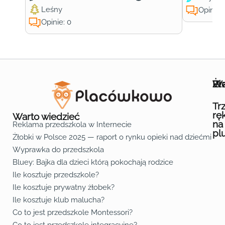
Leśny
Opinie:
Opinie: 0
Wa
Żł
Pr
Ofe
O n
Kon
Reg
Pol
Pli
Zas
Map
Żło
Żło
Żło
Żło
Żło
Żło
Żło
Żło
Żło
Żło
Żło
Żło
Żło
Żło
Żło
Żło
Żł
Żło
Żło
Żło
Żło
Żło
Żło
Żło
Żło
Prz
Prz
Prz
Prz
Prz
Prz
Prz
Prz
Prz
Prz
Prz
Prz
Prz
Prz
Prz
Prz
Prz
Prz
Prz
Prz
Prz
Prz
Prz
Prz
Prz
Tr
rę
Warto wiedzieć
na
Reklama przedszkola w Internecie
pl
Żłobki w Polsce 2025 — raport o rynku opieki nad dziećmi do 
Fa
Lin
Yo
Wyprawka do przedszkola
Bluey: Bajka dla dzieci którą pokochają rodzice
Ile kosztuje przedszkole?
Ile kosztuje prywatny żłobek?
Ile kosztuje klub malucha?
Co to jest przedszkole Montessori?