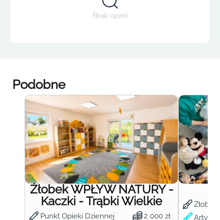
Brak opinii
Podobne
Żłobek WPŁYW NATURY -
Ż
Kaczki - Trąbki Wielkie
Żłobek
Punkt Opieki Dziennej
2 000 zł
Artysty