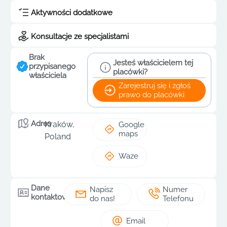
Aktywności dodatkowe
Konsultacje ze specjalistami
Brak
Jesteś właścicielem tej
przypisanego
placówki?
właściciela
Zarejestruj się i zgłoś
prawo do placówki
Adres
Kraków,
Google
maps
Poland
Waze
Dane
Napisz
Numer
kontaktowe
do nas!
Telefonu
Email