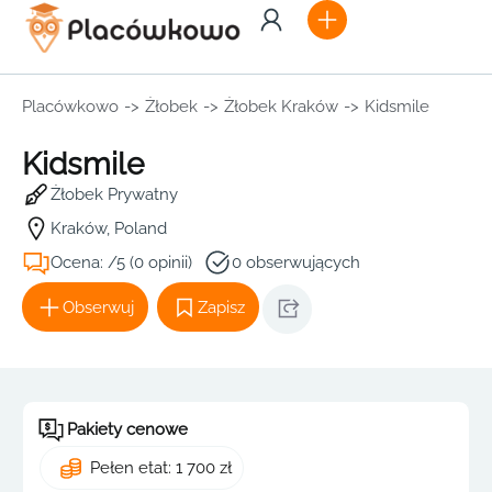
Placówkowo
->
Żłobek
->
Żłobek Kraków
->
Kidsmile
Kidsmile
Żłobek Prywatny
Kraków, Poland
Ocena: /5 (0 opinii)
0 obserwujących
Obserwuj
Zapisz
Pakiety cenowe
Pełen etat: 1 700 zł