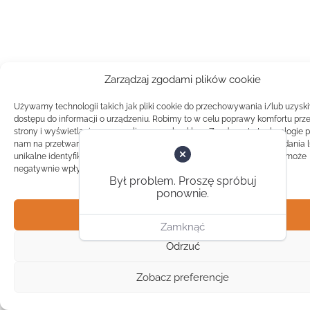
Zarządzaj zgodami plików cookie
Używamy technologii takich jak pliki cookie do przechowywania i/lub uzysk
dostępu do informacji o urządzeniu. Robimy to w celu poprawy komfortu prz
strony i wyświetlania spersonalizowanych reklam. Zgoda na te technologie 
nam na przetwarzanie danych takich jak zachowanie podczas przeglądania 
unikalne identyfikatory na tej stronie. Brak zgody lub wycofanie zgody, może
negatywnie wpłynąć na pewne cechy i funkcje.
Był problem. Proszę spróbuj
ponownie.
Akceptuj
Zamknąć
Odrzuć
Zobacz preferencje