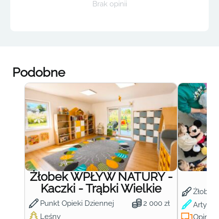
Brak opinii
Podobne
Żłobek WPŁYW NATURY -
Ż
Kaczki - Trąbki Wielkie
Żłobek
Punkt Opieki Dziennej
2 000 zł
Artysty
Leśny
Opinie: