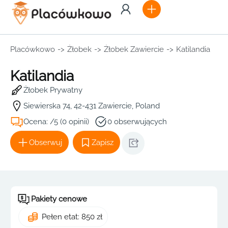
Placówkowo
->
Żłobek
->
Żłobek Zawiercie
->
Katilandia
Katilandia
Żłobek Prywatny
Siewierska 74, 42-431 Zawiercie, Poland
Ocena: /5 (0 opinii)
0 obserwujących
Obserwuj
Zapisz
Pakiety cenowe
Pełen etat: 850 zł