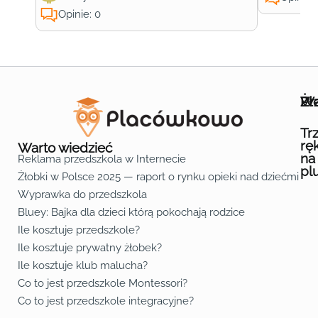
Opinie: 0
Wa
Żł
Pr
Ofe
O n
Kon
Reg
Pol
Pli
Zas
Map
Żło
Żło
Żło
Żło
Żło
Żło
Żło
Żło
Żło
Żło
Żło
Żło
Żło
Żło
Żło
Żło
Żł
Żło
Żło
Żło
Żło
Żło
Żło
Żło
Żło
Prz
Prz
Prz
Prz
Prz
Prz
Prz
Prz
Prz
Prz
Prz
Prz
Prz
Prz
Prz
Prz
Prz
Prz
Prz
Prz
Prz
Prz
Prz
Prz
Prz
Tr
rę
Warto wiedzieć
na
Reklama przedszkola w Internecie
pl
Żłobki w Polsce 2025 — raport o rynku opieki nad dziećmi do 
Fa
Lin
Yo
Wyprawka do przedszkola
Bluey: Bajka dla dzieci którą pokochają rodzice
Ile kosztuje przedszkole?
Ile kosztuje prywatny żłobek?
Ile kosztuje klub malucha?
Co to jest przedszkole Montessori?
Co to jest przedszkole integracyjne?