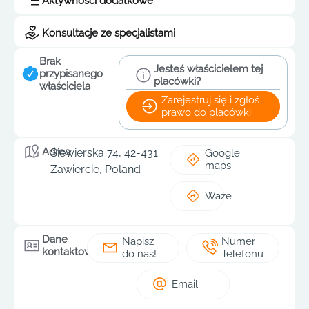
Aktywności dodatkowe
Konsultacje ze specjalistami
Brak
Jesteś właścicielem tej
przypisanego
placówki?
właściciela
Zarejestruj się i zgłoś
prawo do placówki
Adres
Siewierska 74, 42-431
Google
maps
Zawiercie, Poland
Waze
Dane
Napisz
Numer
kontaktowe
do nas!
Telefonu
Email