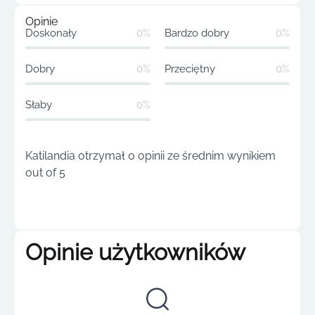
Opinie
Doskonały
0%
Bardzo dobry
0%
Dobry
0%
Przeciętny
0%
Słaby
0%
Katilandia otrzymał 0 opinii ze średnim wynikiem
out of 5
Opinie użytkowników