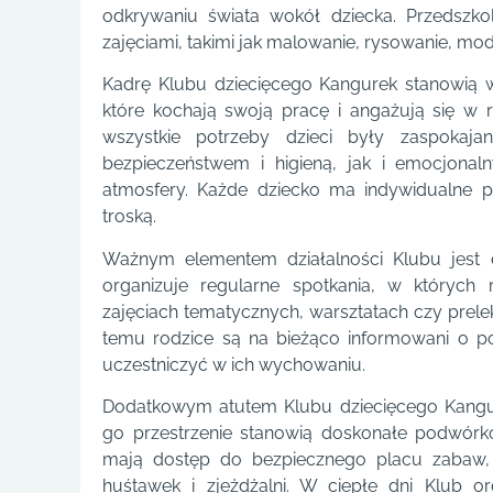
odkrywaniu świata wokół dziecka. Przedszko
zajęciami, takimi jak malowanie, rysowanie, mod
Kadrę Klubu dziecięcego Kangurek stanowią w
które kochają swoją pracę i angażują się w
wszystkie potrzeby dzieci były zaspoka
bezpieczeństwem i higieną, jak i emocjonal
atmosfery. Każde dziecko ma indywidualne po
troską.
Ważnym elementem działalności Klubu jest 
organizuje regularne spotkania, w których
zajęciach tematycznych, warsztatach czy prele
temu rodzice są na bieżąco informowani o p
uczestniczyć w ich wychowaniu.
Dodatkowym atutem Klubu dziecięcego Kangure
go przestrzenie stanowią doskonałe podwórk
mają dostęp do bezpiecznego placu zabaw, 
huśtawek i zjeżdżalni. W ciepłe dni Klub o