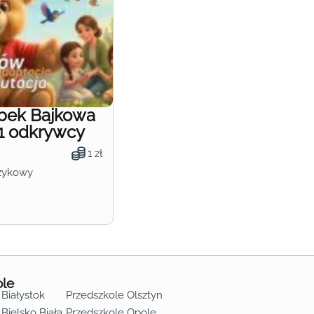
obek Bajkowa
1 odkrywcy
1 zł
zykowy
ole
 Białystok
Przedszkole Olsztyn
Bielsko Biała
Przedszkole Opole