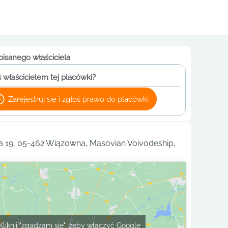
pisanego właściciela
 właścicielem tej placówki?
Zarejestruj się i zgłoś prawo do placówki
 19, 05-462 Wiązowna, Masovian Voivodeship,
Kliknij "zgadzam się", żeby włączyć Google