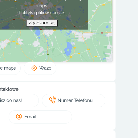
maps
Polityka plików cookies
Zgadzam się
le maps
Waze
ntaktowe
sz do nas!
Numer Telefonu
Email