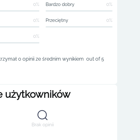
0%
Bardzo dobry
0%
0%
Przeciętny
0%
0%
rzymał 0 opinii ze średnim wynikiem out of 5
e użytkowników
Brak opinii