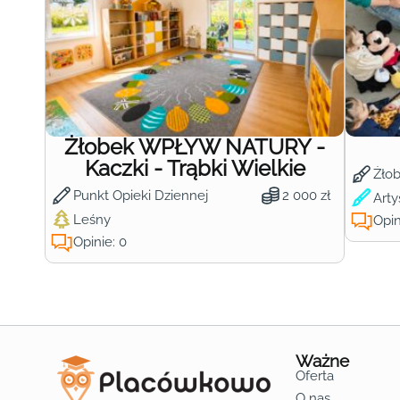
Żłobek WPŁYW NATURY -
Kaczki - Trąbki Wielkie
Żło
Punkt Opieki Dziennej
2 000 zł
Arty
Leśny
Opin
Opinie: 0
Ważne
Oferta
O nas