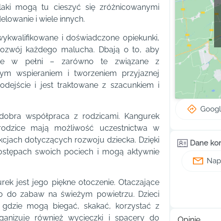
laki mogą tu cieszyć się zróżnicowanymi
elowanie i wiele innych.
ykwalifikowane i doświadczone opiekunki,
 rozwój każdego malucha. Dbają o to, aby
jane w pełni – zarówno te związane z
nym wspieraniem i tworzeniem przyjaznej
dejście i jest traktowane z szacunkiem i
Goog
dobra współpraca z rodzicami. Kangurek
 rodzice mają możliwość uczestnictwa w
kcjach dotyczących rozwoju dziecka. Dzięki
Dane ko
ostępach swoich pociech i mogą aktywnie
Napi
k jest jego piękne otoczenie. Otaczające
o do zabaw na świeżym powietrzu. Dzieci
gdzie mogą biegać, skakać, korzystać z
rganizuje również wycieczki i spacery do
Opinie