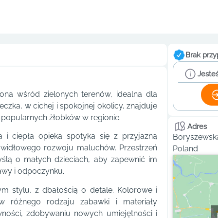
Brak przy
Jesteś
na wśród zielonych terenów, idealna dla
zka, w cichej i spokojnej okolicy, znajduje
j popularnych żłobków w regionie.
Adres
 i ciepła opieka spotyka się z przyjazną
Boryszewska
rawidłowego rozwoju maluchów. Przestrzeń
Poland
yślą o małych dzieciach, aby zapewnić im
awy i odpoczynku.
m stylu, z dbałością o detale. Kolorowe i
w różnego rodzaju zabawki i materiały
ywności, zdobywaniu nowych umiejętności i