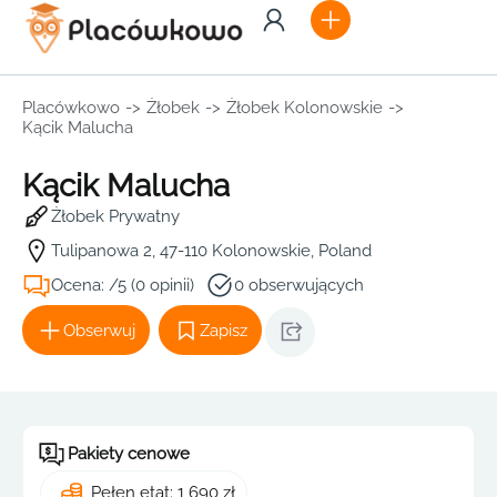
Placówkowo
->
Żłobek
->
Żłobek Kolonowskie
->
Kącik Malucha
Kącik Malucha
Żłobek Prywatny
Tulipanowa 2, 47-110 Kolonowskie, Poland
Ocena: /5 (0 opinii)
0 obserwujących
Obserwuj
Zapisz
Pakiety cenowe
Pełen etat: 1 690 zł