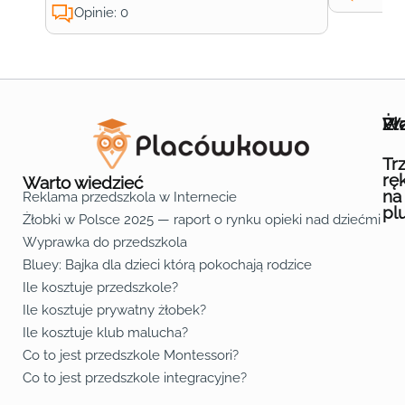
Opinie: 0
Wa
Żł
Pr
Ofe
O n
Kon
Reg
Pol
Pli
Zas
Map
Żło
Żło
Żło
Żło
Żło
Żło
Żło
Żło
Żło
Żło
Żło
Żło
Żło
Żło
Żło
Żło
Żł
Żło
Żło
Żło
Żło
Żło
Żło
Żło
Żło
Prz
Prz
Prz
Prz
Prz
Prz
Prz
Prz
Prz
Prz
Prz
Prz
Prz
Prz
Prz
Prz
Prz
Prz
Prz
Prz
Prz
Prz
Prz
Prz
Prz
Tr
rę
Warto wiedzieć
na
Reklama przedszkola w Internecie
pl
Żłobki w Polsce 2025 — raport o rynku opieki nad dziećmi do 
Fa
Lin
Yo
Wyprawka do przedszkola
Bluey: Bajka dla dzieci którą pokochają rodzice
Ile kosztuje przedszkole?
Ile kosztuje prywatny żłobek?
Ile kosztuje klub malucha?
Co to jest przedszkole Montessori?
Co to jest przedszkole integracyjne?