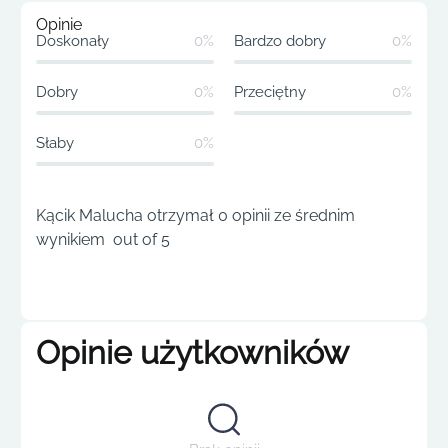
Opinie
Doskonały
0%
Bardzo dobry
0%
Dobry
0%
Przeciętny
0%
Słaby
0%
Kącik Malucha otrzymał 0 opinii ze średnim
wynikiem out of 5
Opinie użytkowników