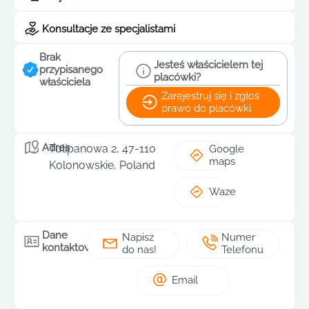
Konsultacje ze specjalistami
Brak
Jesteś właścicielem tej
przypisanego
placówki?
właściciela
Zarejestruj się i zgłoś
prawo do placówki
Adres
Tulipanowa 2, 47-110
Google
maps
Kolonowskie, Poland
Waze
Dane
Napisz
Numer
kontaktowe
do nas!
Telefonu
Email