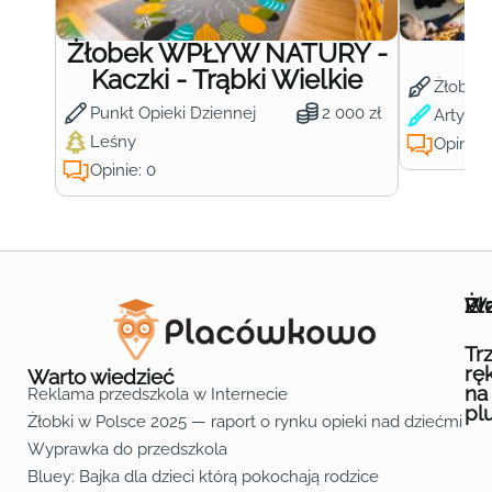
Żłobek WPŁYW NATURY -
Ż
Kaczki - Trąbki Wielkie
Żłobek
Punkt Opieki Dziennej
2 000 zł
Artysty
Leśny
Opinie:
Opinie: 0
Wa
Żł
Pr
Ofe
O n
Kon
Reg
Pol
Pli
Zas
Map
Żło
Żło
Żło
Żło
Żło
Żło
Żło
Żło
Żło
Żło
Żło
Żło
Żło
Żło
Żło
Żło
Żł
Żło
Żło
Żło
Żło
Żło
Żło
Żło
Żło
Prz
Prz
Prz
Prz
Prz
Prz
Prz
Prz
Prz
Prz
Prz
Prz
Prz
Prz
Prz
Prz
Prz
Prz
Prz
Prz
Prz
Prz
Prz
Prz
Prz
Tr
rę
Warto wiedzieć
na
Reklama przedszkola w Internecie
pl
Żłobki w Polsce 2025 — raport o rynku opieki nad dziećmi do 
Fa
Lin
Yo
Wyprawka do przedszkola
Bluey: Bajka dla dzieci którą pokochają rodzice