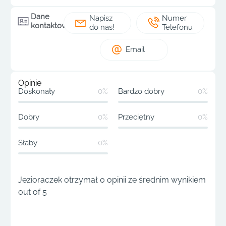
Dane
Napisz
Numer
kontaktowe
do nas!
Telefonu
Email
Opinie
Doskonały
0%
Bardzo dobry
0%
Dobry
0%
Przeciętny
0%
Słaby
0%
Jezioraczek otrzymał 0 opinii ze średnim wynikiem
out of 5