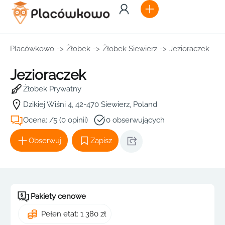
Placówkowo
->
Żłobek
->
Żłobek Siewierz
->
Jezioraczek
Jezioraczek
Żłobek Prywatny
Dzikiej Wiśni 4, 42-470 Siewierz, Poland
Ocena: /5 (0 opinii)
0 obserwujących
Obserwuj
Zapisz
Pakiety cenowe
Pełen etat: 1 380 zł