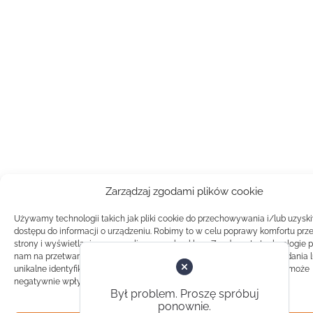
Zarządzaj zgodami plików cookie
Używamy technologii takich jak pliki cookie do przechowywania i/lub uzysk
dostępu do informacji o urządzeniu. Robimy to w celu poprawy komfortu prz
strony i wyświetlania spersonalizowanych reklam. Zgoda na te technologie 
nam na przetwarzanie danych takich jak zachowanie podczas przeglądania 
unikalne identyfikatory na tej stronie. Brak zgody lub wycofanie zgody, może
negatywnie wpłynąć na pewne cechy i funkcje.
Był problem. Proszę spróbuj
ponownie.