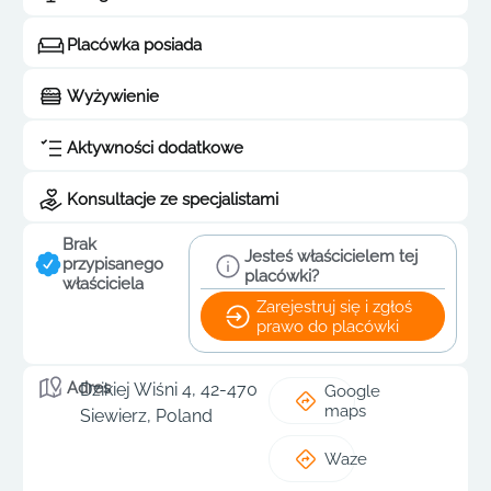
Placówka posiada
Wyżywienie
Aktywności dodatkowe
Konsultacje ze specjalistami
Brak
Jesteś właścicielem tej
przypisanego
placówki?
właściciela
Zarejestruj się i zgłoś
prawo do placówki
Adres
Dzikiej Wiśni 4, 42-470
Google
maps
Siewierz, Poland
Waze