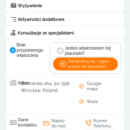
Wyżywienie
Aktywności dodatkowe
Konsultacje ze specjalistami
Brak
Jesteś właścicielem tej
przypisanego
placówki?
właściciela
Zarejestruj się i zgłoś
prawo do placówki
Adres
Borowska 264, 50-558
Google
maps
Wrocław, Poland
Waze
Dane
Napisz
Numer
kontaktowe
do nas!
Telefonu