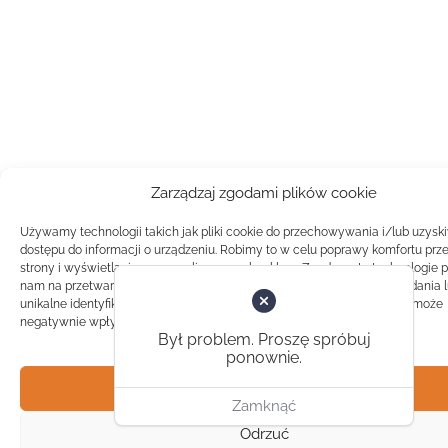
Zarządzaj zgodami plików cookie
Używamy technologii takich jak pliki cookie do przechowywania i/lub uzysk
dostępu do informacji o urządzeniu. Robimy to w celu poprawy komfortu prz
strony i wyświetlania spersonalizowanych reklam. Zgoda na te technologie 
nam na przetwarzanie danych takich jak zachowanie podczas przeglądania 
unikalne identyfikatory na tej stronie. Brak zgody lub wycofanie zgody, może
negatywnie wpłynąć na pewne cechy i funkcje.
Był problem. Proszę spróbuj
ponownie.
Akceptuj
Zamknąć
Odrzuć