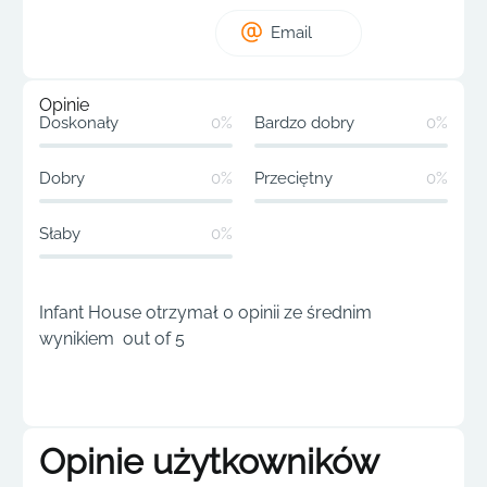
Email
Opinie
Doskonały
0%
Bardzo dobry
0%
Dobry
0%
Przeciętny
0%
Słaby
0%
Infant House otrzymał 0 opinii ze średnim
wynikiem out of 5
Opinie użytkowników