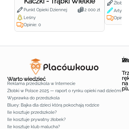
Kaczki - Trąbki Wielkie
Żłobek
Punkt Opieki Dziennej
2 000 zł
Artysty
Leśny
Opinie:
Opinie: 0
Wa
Żł
Pr
Ofe
O n
Kon
Reg
Pol
Pli
Zas
Map
Żło
Żło
Żło
Żło
Żło
Żło
Żło
Żło
Żło
Żło
Żło
Żło
Żło
Żło
Żło
Żło
Żł
Żło
Żło
Żło
Żło
Żło
Żło
Żło
Żło
Prz
Prz
Prz
Prz
Prz
Prz
Prz
Prz
Prz
Prz
Prz
Prz
Prz
Prz
Prz
Prz
Prz
Prz
Prz
Prz
Prz
Prz
Prz
Prz
Prz
Tr
rę
Warto wiedzieć
na
Reklama przedszkola w Internecie
pl
Żłobki w Polsce 2025 — raport o rynku opieki nad dziećmi do 
Fa
Lin
Yo
Wyprawka do przedszkola
Bluey: Bajka dla dzieci którą pokochają rodzice
Ile kosztuje przedszkole?
Ile kosztuje prywatny żłobek?
Ile kosztuje klub malucha?