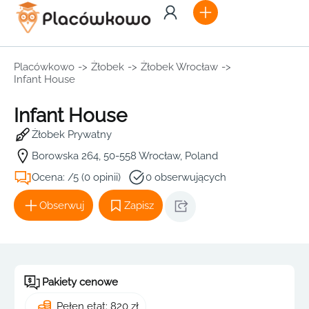
Placówkowo
->
Żłobek
->
Żłobek Wrocław
->
Infant House
Infant House
Żłobek Prywatny
Borowska 264, 50-558 Wrocław, Poland
Ocena: /5 (0 opinii)
0 obserwujących
Obserwuj
Zapisz
Pakiety cenowe
Pełen etat: 820 zł