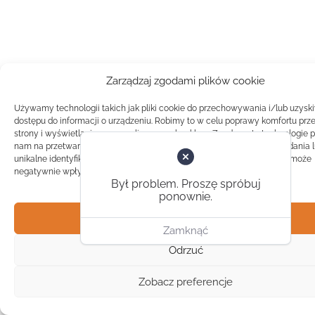
Zarządzaj zgodami plików cookie
Używamy technologii takich jak pliki cookie do przechowywania i/lub uzysk
dostępu do informacji o urządzeniu. Robimy to w celu poprawy komfortu prz
strony i wyświetlania spersonalizowanych reklam. Zgoda na te technologie 
nam na przetwarzanie danych takich jak zachowanie podczas przeglądania 
unikalne identyfikatory na tej stronie. Brak zgody lub wycofanie zgody, może
negatywnie wpłynąć na pewne cechy i funkcje.
Był problem. Proszę spróbuj
ponownie.
Akceptuj
Zamknąć
Odrzuć
Zobacz preferencje