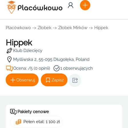
Placówkowo
->
Żłobek
->
Żłobek Mirków
->
Hippek
Hippek
Klub Dziecięcy
Myśliwska 2, 55-095 Długołęka, Poland
Ocena: /5 (0 opinii)
1 obserwujących
Obserwuj
Zapisz
Pakiety cenowe
Pełen etat: 1 100 zł