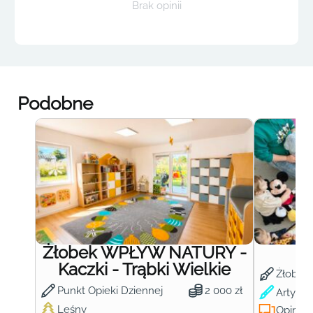
Brak opinii
Podobne
Żłobek WPŁYW NATURY -
Ż
Kaczki - Trąbki Wielkie
Żłobek
Punkt Opieki Dziennej
2 000 zł
Artysty
Leśny
Opinie: