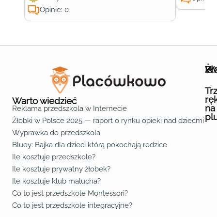
Opinie: 0
Wa
Żł
Pr
Ofe
O n
Kon
Reg
Pol
Pli
Zas
Map
Żło
Żło
Żło
Żło
Żło
Żło
Żło
Żło
Żło
Żło
Żło
Żło
Żło
Żło
Żło
Żło
Żł
Żło
Żło
Żło
Żło
Żło
Żło
Żło
Żło
Prz
Prz
Prz
Prz
Prz
Prz
Prz
Prz
Prz
Prz
Prz
Prz
Prz
Prz
Prz
Prz
Prz
Prz
Prz
Prz
Prz
Prz
Prz
Prz
Prz
Tr
rę
Warto wiedzieć
na
Reklama przedszkola w Internecie
pl
Żłobki w Polsce 2025 — raport o rynku opieki nad dziećmi do 
Fa
Lin
Yo
Wyprawka do przedszkola
Bluey: Bajka dla dzieci którą pokochają rodzice
Ile kosztuje przedszkole?
Ile kosztuje prywatny żłobek?
Ile kosztuje klub malucha?
Co to jest przedszkole Montessori?
Co to jest przedszkole integracyjne?