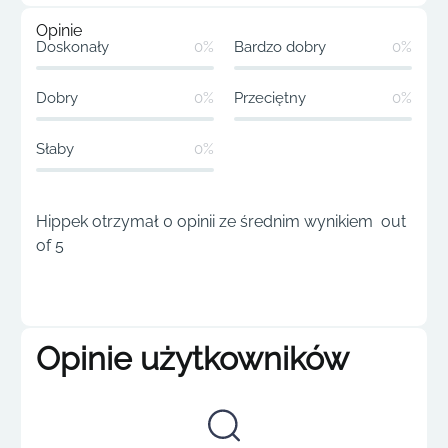
Opinie
Doskonały
0%
Bardzo dobry
0%
Dobry
0%
Przeciętny
0%
Słaby
0%
Hippek otrzymał 0 opinii ze średnim wynikiem out
of 5
Opinie użytkowników