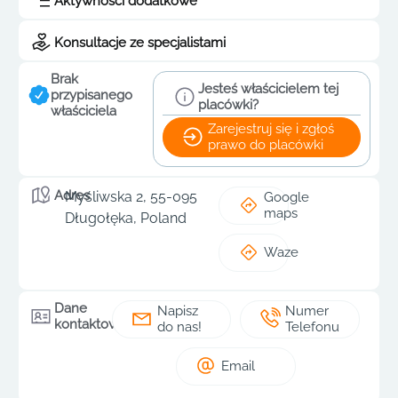
Aktywności dodatkowe
Konsultacje ze specjalistami
Brak
Jesteś właścicielem tej
przypisanego
placówki?
właściciela
Zarejestruj się i zgłoś
prawo do placówki
Adres
Myśliwska 2, 55-095
Google
maps
Długołęka, Poland
Waze
Dane
Napisz
Numer
kontaktowe
do nas!
Telefonu
Email