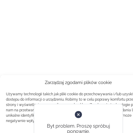
Zarządzaj zgodami plików cookie
Używamy technologii takich jak pliki cookie do przechowywania i/lub uzysk
dostępu do informacji o urządzeniu. Robimy to w celu poprawy komfortu prz
strony i wyświetlania spersonalizowanych reklam. Zgoda na te technologie 
nam na przetwarzanie danych takich jak zachowanie podczas przeglądania 
unikalne identyfikatory na tej stronie. Brak zgody lub wycofanie zgody, może
negatywnie wpłynąć na pewne cechy i funkcje.
Był problem. Proszę spróbuj
ponownie.