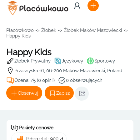
Placówkowo
->
Żłobek
->
Żłobek Maków Mazowiecki
->
Happy Kids
Happy Kids
Żłobek Prywatny
Językowy
Sportowy
Przasnyska 61, 06-200 Maków Mazowiecki, Poland
Ocena: /5 (0 opinii)
0 obserwujących
Obserwuj
Zapisz
Pakiety cenowe
Pełen etat: 900 zł