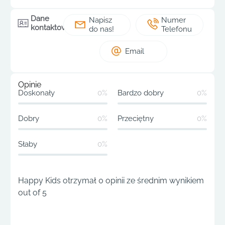
Dane
Napisz
Numer
kontaktowe
do nas!
Telefonu
Email
Opinie
Doskonały
0%
Bardzo dobry
0%
Dobry
0%
Przeciętny
0%
Słaby
0%
Happy Kids otrzymał 0 opinii ze średnim wynikiem
out of 5