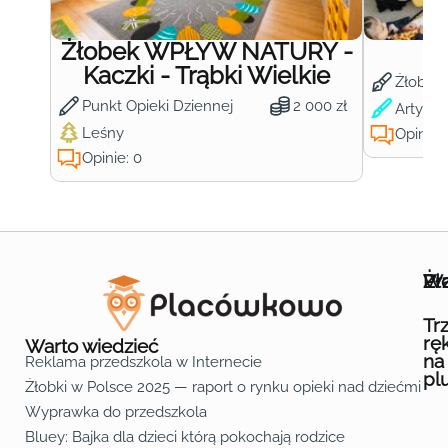
Żłobek WPŁYW NATURY -
Ż
Kaczki - Trąbki Wielkie
Żłobek
Punkt Opieki Dziennej
2 000 zł
Artysty
Leśny
Opinie:
Opinie: 0
Wa
Żł
Pr
Ofe
O n
Kon
Reg
Pol
Pli
Zas
Map
Żło
Żło
Żło
Żło
Żło
Żło
Żło
Żło
Żło
Żło
Żło
Żło
Żło
Żło
Żło
Żło
Żł
Żło
Żło
Żło
Żło
Żło
Żło
Żło
Żło
Prz
Prz
Prz
Prz
Prz
Prz
Prz
Prz
Prz
Prz
Prz
Prz
Prz
Prz
Prz
Prz
Prz
Prz
Prz
Prz
Prz
Prz
Prz
Prz
Prz
Tr
rę
Warto wiedzieć
na
Reklama przedszkola w Internecie
pl
Żłobki w Polsce 2025 — raport o rynku opieki nad dziećmi do 
Fa
Lin
Yo
Wyprawka do przedszkola
Bluey: Bajka dla dzieci którą pokochają rodzice