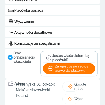
Placówka posiada
Wyżywienie
Aktywności dodatkowe
Konsultacje ze specjalistami
Brak
Jesteś właścicielem tej
przypisanego
placówki?
właściciela
Zarejestruj się i zgłoś
prawo do placówki
Adres
Przasnyska 61, 06-200
Google
maps
Maków Mazowiecki,
Poland
Waze