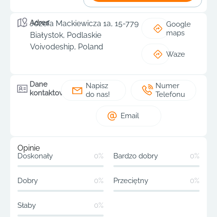
Adres
Józefa Mackiewicza 1a, 15-779
Google
maps
Białystok, Podlaskie
Voivodeship, Poland
Waze
Dane
Napisz
Numer
kontaktowe
do nas!
Telefonu
Email
Opinie
Doskonały
0%
Bardzo dobry
0%
Dobry
0%
Przeciętny
0%
Słaby
0%