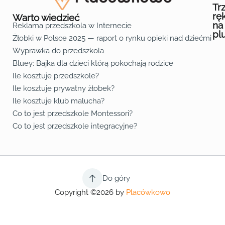
Tr
rę
Warto wiedzieć
na
Reklama przedszkola w Internecie
pl
Żłobki w Polsce 2025 — raport o rynku opieki nad dziećmi do 
Fa
Lin
Yo
Wyprawka do przedszkola
Bluey: Bajka dla dzieci którą pokochają rodzice
Ile kosztuje przedszkole?
Ile kosztuje prywatny żłobek?
Ile kosztuje klub malucha?
Co to jest przedszkole Montessori?
Co to jest przedszkole integracyjne?
Do góry
Copyright ©2026 by
Placówkowo