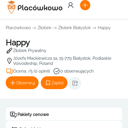
Placówkowo
->
Żłobek
->
Żłobek Białystok
->
Happy
Happy
Żłobek Prywatny
Józefa Mackiewicza 1a, 15-779 Białystok, Podlaskie
Voivodeship, Poland
Ocena: /5 (0 opinii)
0 obserwujących
Obserwuj
Zapisz
Pakiety cenowe