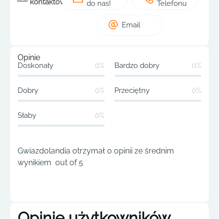
kontaktowe
do nas!
Telefonu
Email
Opinie
Doskonały
0%
Bardzo dobry
0%
Dobry
0%
Przeciętny
0%
Słaby
0%
Gwiazdolandia otrzymał 0 opinii ze średnim
wynikiem out of 5
Opinie użytkowników