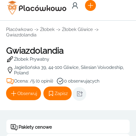
Placówkowo
->
Żłobek
->
Żłobek Gliwice
->
Gwiazdolandia
Gwiazdolandia
Żłobek Prywatny
Jagiellońska 39, 44-100 Gliwice, Silesian Voivodeship,
Poland
Ocena: /5 (0 opinii)
0 obserwujących
Obserwuj
Zapisz
Pakiety cenowe