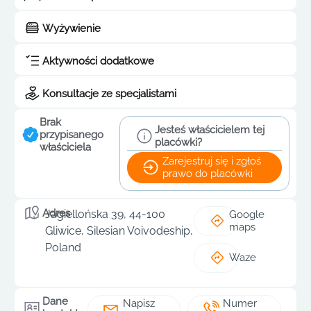
Wyżywienie
Aktywności dodatkowe
Konsultacje ze specjalistami
Brak
Jesteś właścicielem tej
przypisanego
placówki?
właściciela
Zarejestruj się i zgłoś
prawo do placówki
Adres
Jagiellońska 39, 44-100
Google
maps
Gliwice, Silesian Voivodeship,
Poland
Waze
Dane
Napisz
Numer