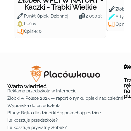
Żłobek WPŁYW NATURY -
Ż
Kaczki - Trąbki Wielkie
Żłobek
Punkt Opieki Dziennej
2 000 zł
Artysty
Leśny
Opinie:
Opinie: 0
Wa
Żł
Pr
Ofe
O n
Kon
Reg
Pol
Pli
Zas
Map
Żło
Żło
Żło
Żło
Żło
Żło
Żło
Żło
Żło
Żło
Żło
Żło
Żło
Żło
Żło
Żło
Żł
Żło
Żło
Żło
Żło
Żło
Żło
Żło
Żło
Prz
Prz
Prz
Prz
Prz
Prz
Prz
Prz
Prz
Prz
Prz
Prz
Prz
Prz
Prz
Prz
Prz
Prz
Prz
Prz
Prz
Prz
Prz
Prz
Prz
Tr
rę
Warto wiedzieć
na
Reklama przedszkola w Internecie
pl
Żłobki w Polsce 2025 — raport o rynku opieki nad dziećmi do 
Fa
Lin
Yo
Wyprawka do przedszkola
Bluey: Bajka dla dzieci którą pokochają rodzice
Ile kosztuje przedszkole?
Ile kosztuje prywatny żłobek?