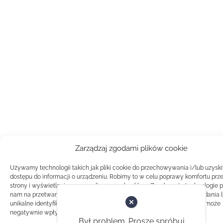
Zarządzaj zgodami plików cookie
Używamy technologii takich jak pliki cookie do przechowywania i/lub uzysk
dostępu do informacji o urządzeniu. Robimy to w celu poprawy komfortu prz
strony i wyświetlania spersonalizowanych reklam. Zgoda na te technologie 
nam na przetwarzanie danych takich jak zachowanie podczas przeglądania 
unikalne identyfikatory na tej stronie. Brak zgody lub wycofanie zgody, może
negatywnie wpłynąć na pewne cechy i funkcje.
Był problem. Proszę spróbuj