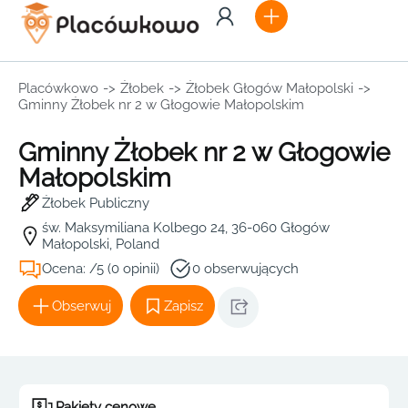
Placówkowo
->
Żłobek
->
Żłobek Głogów Małopolski
->
Gminny Żłobek nr 2 w Głogowie Małopolskim
Gminny Żłobek nr 2 w Głogowie
Małopolskim
Żłobek Publiczny
św. Maksymiliana Kolbego 24, 36-060 Głogów
Małopolski, Poland
Ocena: /5 (0 opinii)
0 obserwujących
Obserwuj
Zapisz
Pakiety cenowe