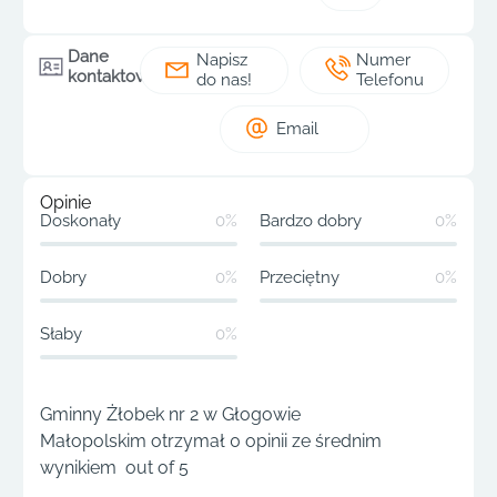
Dane
Napisz
Numer
kontaktowe
do nas!
Telefonu
Email
Opinie
Doskonały
0%
Bardzo dobry
0%
Dobry
0%
Przeciętny
0%
Słaby
0%
Gminny Żłobek nr 2 w Głogowie
Małopolskim otrzymał 0 opinii ze średnim
wynikiem out of 5