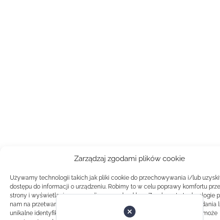
Zarządzaj zgodami plików cookie
Używamy technologii takich jak pliki cookie do przechowywania i/lub uzysk
dostępu do informacji o urządzeniu. Robimy to w celu poprawy komfortu prz
strony i wyświetlania spersonalizowanych reklam. Zgoda na te technologie 
nam na przetwarzanie danych takich jak zachowanie podczas przeglądania 
unikalne identyfikatory na tej stronie. Brak zgody lub wycofanie zgody, może