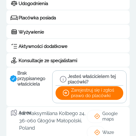
Udogodnienia
Placówka posiada
Wyżywienie
Aktywności dodatkowe
Konsultacje ze specjalistami
Brak
Jesteś właścicielem tej
przypisanego
placówki?
właściciela
Zarejestruj się i zgłoś
prawo do placówki
Adres
św. Maksymiliana Kolbego 24,
Google
maps
36-060 Głogów Małopolski,
Poland
Waze