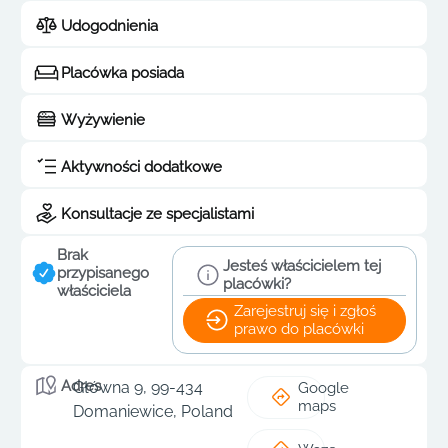
Udogodnienia
Placówka posiada
Wyżywienie
Aktywności dodatkowe
Konsultacje ze specjalistami
Brak
Jesteś właścicielem tej
przypisanego
placówki?
właściciela
Zarejestruj się i zgłoś
prawo do placówki
Adres
Główna 9, 99-434
Google
maps
Domaniewice, Poland