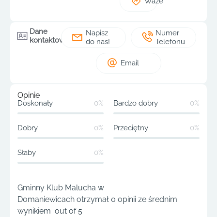
Waze
Dane
Napisz
Numer
kontaktowe
do nas!
Telefonu
Email
Opinie
Doskonały
0%
Bardzo dobry
0%
Dobry
0%
Przeciętny
0%
Słaby
0%
Gminny Klub Malucha w
Domaniewicach otrzymał 0 opinii ze średnim
wynikiem out of 5