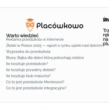
Wa
Żł
Pr
Ofe
O n
Kon
Reg
Pol
Pli
Zas
Map
Żło
Żło
Żło
Żło
Żło
Żło
Żło
Żło
Żło
Żło
Żło
Żło
Żło
Żło
Żło
Żło
Żł
Żło
Żło
Żło
Żło
Żło
Żło
Żło
Żło
Prz
Prz
Prz
Prz
Prz
Prz
Prz
Prz
Prz
Prz
Prz
Prz
Prz
Prz
Prz
Prz
Prz
Prz
Prz
Prz
Prz
Prz
Prz
Prz
Prz
Tr
rę
Warto wiedzieć
na
Reklama przedszkola w Internecie
pl
Żłobki w Polsce 2025 — raport o rynku opieki nad dziećmi do 
Fa
Lin
Yo
Wyprawka do przedszkola
Bluey: Bajka dla dzieci którą pokochają rodzice
Ile kosztuje przedszkole?
Ile kosztuje prywatny żłobek?
Ile kosztuje klub malucha?
Co to jest przedszkole Montessori?
Co to jest przedszkole integracyjne?