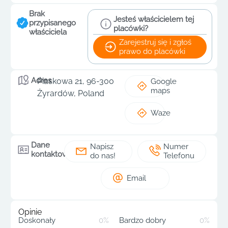
Brak
Jesteś właścicielem tej
przypisanego
placówki?
właściciela
Zarejestruj się i zgłoś
prawo do placówki
Adres
Piaskowa 21, 96-300
Google
maps
Żyrardów, Poland
Waze
Dane
Napisz
Numer
kontaktowe
do nas!
Telefonu
Email
Opinie
Doskonały
0%
Bardzo dobry
0%