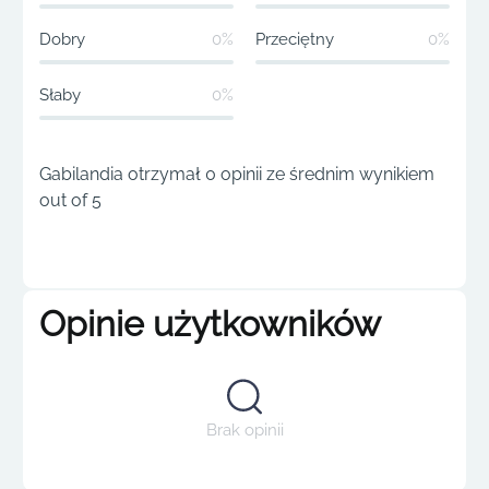
Dobry
0%
Przeciętny
0%
Słaby
0%
Gabilandia otrzymał 0 opinii ze średnim wynikiem
out of 5
Opinie użytkowników
Brak opinii