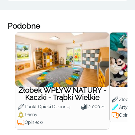
Podobne
Żłobek WPŁYW NATURY -
Ż
Kaczki - Trąbki Wielkie
Żłobek
Punkt Opieki Dziennej
2 000 zł
Artysty
Leśny
Opinie:
Opinie: 0