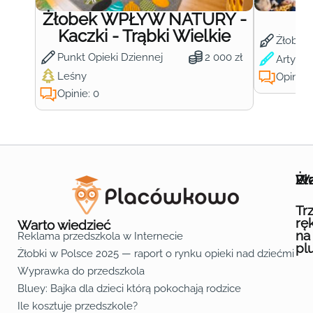
Żłobek WPŁYW NATURY -
Ż
Kaczki - Trąbki Wielkie
Żłobek
Punkt Opieki Dziennej
2 000 zł
Artysty
Leśny
Opinie:
Opinie: 0
Wa
Żł
Pr
Ofe
O n
Kon
Reg
Pol
Pli
Zas
Map
Żło
Żło
Żło
Żło
Żło
Żło
Żło
Żło
Żło
Żło
Żło
Żło
Żło
Żło
Żło
Żło
Żł
Żło
Żło
Żło
Żło
Żło
Żło
Żło
Żło
Prz
Prz
Prz
Prz
Prz
Prz
Prz
Prz
Prz
Prz
Prz
Prz
Prz
Prz
Prz
Prz
Prz
Prz
Prz
Prz
Prz
Prz
Prz
Prz
Prz
Tr
rę
Warto wiedzieć
na
Reklama przedszkola w Internecie
pl
Żłobki w Polsce 2025 — raport o rynku opieki nad dziećmi do 
Fa
Lin
Yo
Wyprawka do przedszkola
Bluey: Bajka dla dzieci którą pokochają rodzice
Ile kosztuje przedszkole?