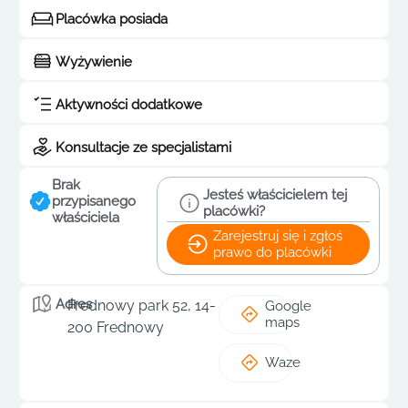
Placówka posiada
Wyżywienie
Aktywności dodatkowe
Konsultacje ze specjalistami
Brak
Jesteś właścicielem tej
przypisanego
placówki?
właściciela
Zarejestruj się i zgłoś
prawo do placówki
Adres
Frednowy park 52, 14-
Google
maps
200 Frednowy
Waze