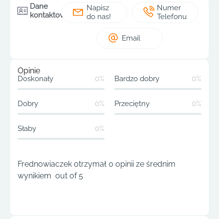
Dane
Napisz
Numer
kontaktowe
do nas!
Telefonu
Email
Opinie
Doskonały
0%
Bardzo dobry
0%
Dobry
0%
Przeciętny
0%
Słaby
0%
Frednowiaczek otrzymał 0 opinii ze średnim
wynikiem out of 5