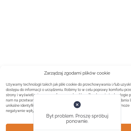
Zarządzaj zgodami plików cookie
Używamy technologii takich jak pliki cookie do przechowywania i/lub uzysk
dostępu do informacji o urządzeniu. Robimy to w celu poprawy komfortu prz
strony i wyświetlania spersonalizowanych reklam. Zgoda na te technologie 
nam na przetwarzanie danych takich jak zachowanie podczas przeglądania 
unikalne identyfikatory na tej stronie. Brak zgody lub wycofanie zgody, może
negatywnie wpłynąć na pewne cechy i funkcje.
Był problem. Proszę spróbuj
ponownie.
Akceptuj