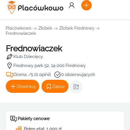
Placówkowo
->
Żłobek
->
Żłobek Frednowy
->
Frednowiaczek
Frednowiaczek
Klub Dziecięcy
Frednowy park 52, 14-200 Frednowy
Ocena: /5 (0 opinii)
0 obserwujących
Obserwuj
Zapisz
Pakiety cenowe
Pełen etat: 1 000 zł