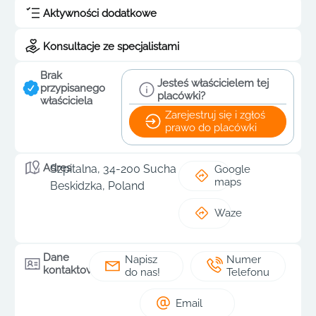
Aktywności dodatkowe
Konsultacje ze specjalistami
Brak
Jesteś właścicielem tej
przypisanego
placówki?
właściciela
Zarejestruj się i zgłoś
prawo do placówki
Adres
Szpitalna, 34-200 Sucha
Google
maps
Beskidzka, Poland
Waze
Dane
Napisz
Numer
kontaktowe
do nas!
Telefonu
Email