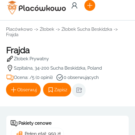
Placówkowo
->
Żłobek
->
Żłobek Sucha Beskidzka
->
Frajda
Frajda
Żłobek Prywatny
Szpitalna, 34-200 Sucha Beskidzka, Poland
Ocena: /5 (0 opinii)
0 obserwujących
Obserwuj
Zapisz
Pakiety cenowe
Pełen etat: 950 zł