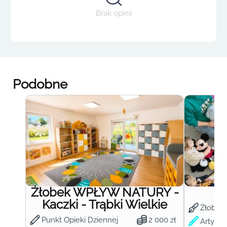
Brak opinii
Podobne
Żłobek WPŁYW NATURY -
Ż
Kaczki - Trąbki Wielkie
Żłobek
Punkt Opieki Dziennej
2 000 zł
Artysty