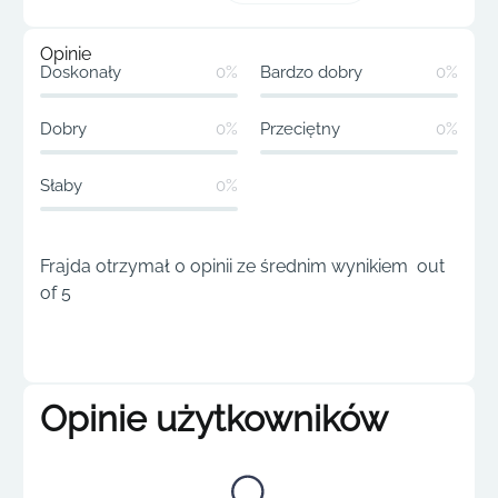
Opinie
Doskonały
0%
Bardzo dobry
0%
Dobry
0%
Przeciętny
0%
Słaby
0%
Frajda otrzymał 0 opinii ze średnim wynikiem out
of 5
Opinie użytkowników