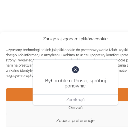
Zarządzaj zgodami plików cookie
Używamy technologii takich jak pliki cookie do przechowywania i/lub uzysk
dostępu do informacji o urządzeniu. Robimy to w celu poprawy komfortu prz
strony i wyświetlania spersonalizowanych reklam. Zgoda na te technologie 
nam na przetwarzanie danych takich jak zachowanie podczas przeglądania 
unikalne identyfikatory na tej stronie. Brak zgody lub wycofanie zgody, może
negatywnie wpłynąć na pewne cechy i funkcje.
Był problem. Proszę spróbuj
ponownie.
Akceptuj
Zamknąć
Odrzuć
Zobacz preferencje