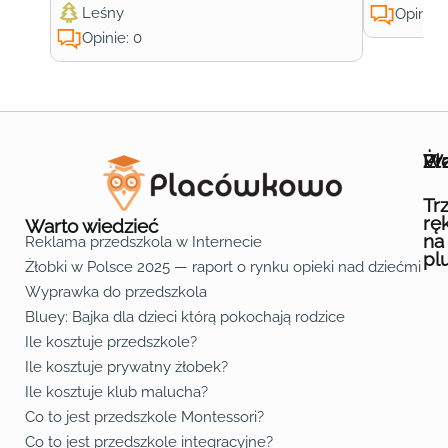
Leśny
Opinie:
Opinie: 0
Wa
Żł
Pr
Ofe
O n
Kon
Reg
Pol
Pli
Zas
Map
Żło
Żło
Żło
Żło
Żło
Żło
Żło
Żło
Żło
Żło
Żło
Żło
Żło
Żło
Żło
Żło
Żł
Żło
Żło
Żło
Żło
Żło
Żło
Żło
Żło
Prz
Prz
Prz
Prz
Prz
Prz
Prz
Prz
Prz
Prz
Prz
Prz
Prz
Prz
Prz
Prz
Prz
Prz
Prz
Prz
Prz
Prz
Prz
Prz
Prz
Tr
rę
Warto wiedzieć
na
Reklama przedszkola w Internecie
pl
Żłobki w Polsce 2025 — raport o rynku opieki nad dziećmi do 
Fa
Lin
Yo
Wyprawka do przedszkola
Bluey: Bajka dla dzieci którą pokochają rodzice
Ile kosztuje przedszkole?
Ile kosztuje prywatny żłobek?
Ile kosztuje klub malucha?
Co to jest przedszkole Montessori?
Co to jest przedszkole integracyjne?