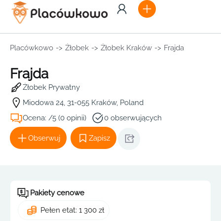
Placówkowo
->
Żłobek
->
Żłobek Kraków
->
Frajda
Frajda
Żłobek Prywatny
Miodowa 24, 31-055 Kraków, Poland
Ocena: /5 (0 opinii)
0 obserwujących
Obserwuj
Zapisz
Pakiety cenowe
Pełen etat: 1 300 zł