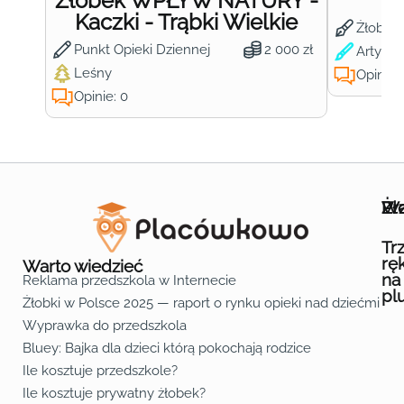
Żłobek WPŁYW NATURY -
Ż
Kaczki - Trąbki Wielkie
Żłobek
Punkt Opieki Dziennej
2 000 zł
Artysty
Leśny
Opinie:
Opinie: 0
Wa
Żł
Pr
Ofe
O n
Kon
Reg
Pol
Pli
Zas
Map
Żło
Żło
Żło
Żło
Żło
Żło
Żło
Żło
Żło
Żło
Żło
Żło
Żło
Żło
Żło
Żło
Żł
Żło
Żło
Żło
Żło
Żło
Żło
Żło
Żło
Prz
Prz
Prz
Prz
Prz
Prz
Prz
Prz
Prz
Prz
Prz
Prz
Prz
Prz
Prz
Prz
Prz
Prz
Prz
Prz
Prz
Prz
Prz
Prz
Prz
Tr
rę
Warto wiedzieć
na
Reklama przedszkola w Internecie
pl
Żłobki w Polsce 2025 — raport o rynku opieki nad dziećmi do 
Fa
Lin
Yo
Wyprawka do przedszkola
Bluey: Bajka dla dzieci którą pokochają rodzice
Ile kosztuje przedszkole?
Ile kosztuje prywatny żłobek?