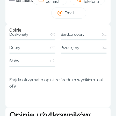
kontaktowe
do nas!
Telefonu
Email
Opinie
Doskonały
0%
Bardzo dobry
0%
Dobry
0%
Przeciętny
0%
Słaby
0%
Frajda otrzymał 0 opinii ze średnim wynikiem out
of 5
Opinie użytkowników