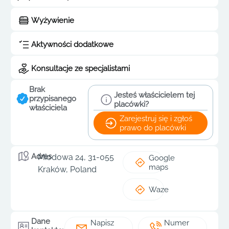
Wyżywienie
Aktywności dodatkowe
Konsultacje ze specjalistami
Brak
Jesteś właścicielem tej
przypisanego
placówki?
właściciela
Zarejestruj się i zgłoś
prawo do placówki
Adres
Miodowa 24, 31-055
Google
maps
Kraków, Poland
Waze
Dane
Napisz
Numer