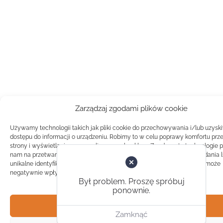
Zarządzaj zgodami plików cookie
Używamy technologii takich jak pliki cookie do przechowywania i/lub uzysk
dostępu do informacji o urządzeniu. Robimy to w celu poprawy komfortu prz
strony i wyświetlania spersonalizowanych reklam. Zgoda na te technologie 
nam na przetwarzanie danych takich jak zachowanie podczas przeglądania 
unikalne identyfikatory na tej stronie. Brak zgody lub wycofanie zgody, może
negatywnie wpłynąć na pewne cechy i funkcje.
Był problem. Proszę spróbuj
ponownie.
Akceptuj
Zamknąć