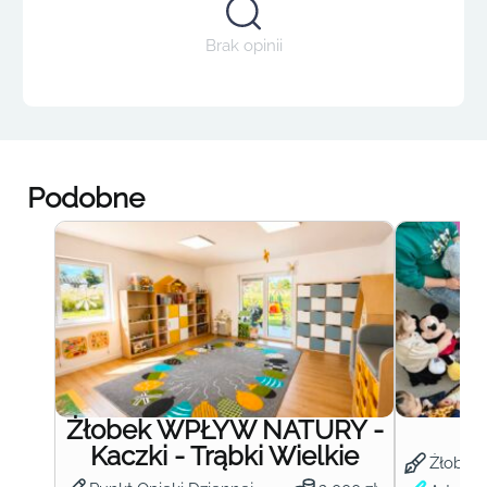
Brak opinii
Podobne
Żłobek WPŁYW NATURY -
Ż
Kaczki - Trąbki Wielkie
Żłobek