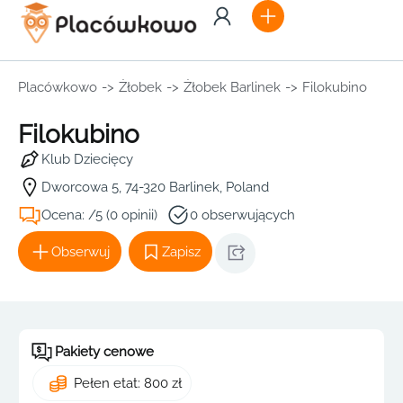
Placówkowo
->
Żłobek
->
Żłobek Barlinek
->
Filokubino
Filokubino
Klub Dziecięcy
Dworcowa 5, 74-320 Barlinek, Poland
Ocena: /5 (0 opinii)
0 obserwujących
Obserwuj
Zapisz
Pakiety cenowe
Pełen etat: 800 zł