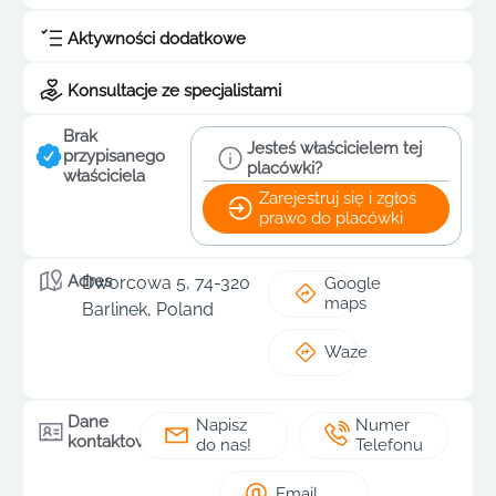
Aktywności dodatkowe
Konsultacje ze specjalistami
Brak
Jesteś właścicielem tej
przypisanego
placówki?
właściciela
Zarejestruj się i zgłoś
prawo do placówki
Adres
Dworcowa 5, 74-320
Google
maps
Barlinek, Poland
Waze
Dane
Napisz
Numer
kontaktowe
do nas!
Telefonu
Email