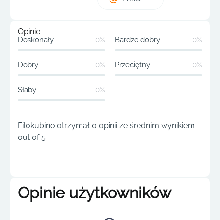
Opinie
Doskonały
0%
Bardzo dobry
0%
Dobry
0%
Przeciętny
0%
Słaby
0%
Filokubino otrzymał 0 opinii ze średnim wynikiem
out of 5
Opinie użytkowników