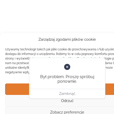
Zarządzaj zgodami plików cookie
Używamy technologii takich jak pliki cookie do przechowywania i/lub uzysk
dostępu do informacji o urządzeniu. Robimy to w celu poprawy komfortu prz
strony i wyświetlania spersonalizowanych reklam. Zgoda na te technologie 
nam na przetwarzanie danych takich jak zachowanie podczas przeglądania 
unikalne identyfikatory na tej stronie. Brak zgody lub wycofanie zgody, może
negatywnie wpłynąć na pewne cechy i funkcje.
Był problem. Proszę spróbuj
ponownie.
Akceptuj
Zamknąć
Odrzuć
Zobacz preferencje