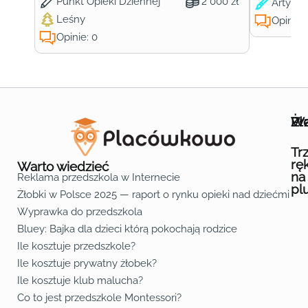
Punkt Opieki Dziennej
2 000 zł
Artysty
Leśny
Opinie:
Opinie: 0
Wa
Żł
Pr
Ofe
O n
Kon
Reg
Pol
Pli
Zas
Map
Żło
Żło
Żło
Żło
Żło
Żło
Żło
Żło
Żło
Żło
Żło
Żło
Żło
Żło
Żło
Żło
Żł
Żło
Żło
Żło
Żło
Żło
Żło
Żło
Żło
Prz
Prz
Prz
Prz
Prz
Prz
Prz
Prz
Prz
Prz
Prz
Prz
Prz
Prz
Prz
Prz
Prz
Prz
Prz
Prz
Prz
Prz
Prz
Prz
Prz
Tr
rę
Warto wiedzieć
na
Reklama przedszkola w Internecie
pl
Żłobki w Polsce 2025 — raport o rynku opieki nad dziećmi do 
Fa
Lin
Yo
Wyprawka do przedszkola
Bluey: Bajka dla dzieci którą pokochają rodzice
Ile kosztuje przedszkole?
Ile kosztuje prywatny żłobek?
Ile kosztuje klub malucha?
Co to jest przedszkole Montessori?