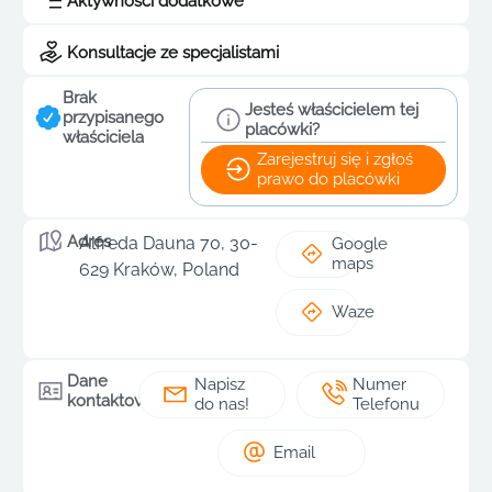
Aktywności dodatkowe
Konsultacje ze specjalistami
Brak
Jesteś właścicielem tej
przypisanego
placówki?
właściciela
Zarejestruj się i zgłoś
prawo do placówki
Adres
Alfreda Dauna 70, 30-
Google
maps
629 Kraków, Poland
Waze
Dane
Napisz
Numer
kontaktowe
do nas!
Telefonu
Email