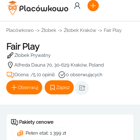
Placówkowo
->
Żłobek
->
Żłobek Kraków
->
Fair Play
Fair Play
Żłobek Prywatny
Alfreda Dauna 70, 30-629 Kraków, Poland
Ocena: /5 (0 opinii)
0 obserwujących
Obserwuj
Zapisz
Pakiety cenowe
Pełen etat: 1 399 zł