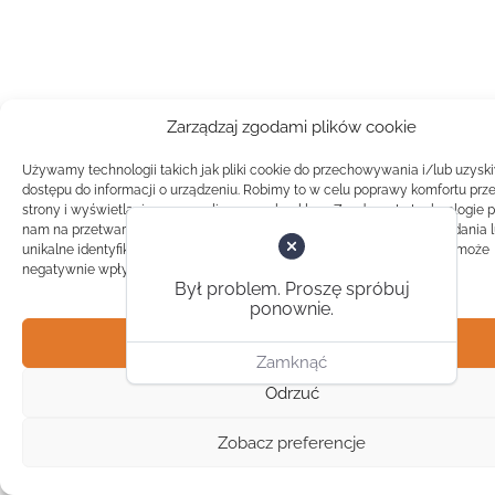
Zarządzaj zgodami plików cookie
Używamy technologii takich jak pliki cookie do przechowywania i/lub uzysk
dostępu do informacji o urządzeniu. Robimy to w celu poprawy komfortu prz
strony i wyświetlania spersonalizowanych reklam. Zgoda na te technologie 
nam na przetwarzanie danych takich jak zachowanie podczas przeglądania 
unikalne identyfikatory na tej stronie. Brak zgody lub wycofanie zgody, może
negatywnie wpłynąć na pewne cechy i funkcje.
Był problem. Proszę spróbuj
ponownie.
Akceptuj
Zamknąć
Odrzuć
Zobacz preferencje