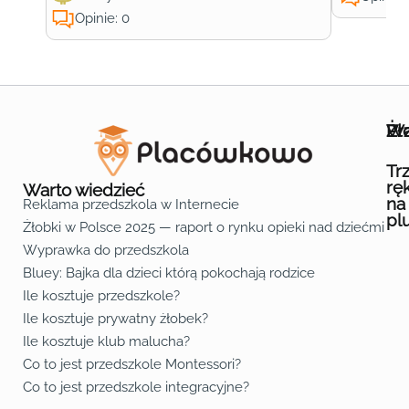
Opinie: 0
Wa
Żł
Pr
Ofe
O n
Kon
Reg
Pol
Pli
Zas
Map
Żło
Żło
Żło
Żło
Żło
Żło
Żło
Żło
Żło
Żło
Żło
Żło
Żło
Żło
Żło
Żło
Żł
Żło
Żło
Żło
Żło
Żło
Żło
Żło
Żło
Prz
Prz
Prz
Prz
Prz
Prz
Prz
Prz
Prz
Prz
Prz
Prz
Prz
Prz
Prz
Prz
Prz
Prz
Prz
Prz
Prz
Prz
Prz
Prz
Prz
Tr
rę
Warto wiedzieć
na
Reklama przedszkola w Internecie
pl
Żłobki w Polsce 2025 — raport o rynku opieki nad dziećmi do 
Fa
Lin
Yo
Wyprawka do przedszkola
Bluey: Bajka dla dzieci którą pokochają rodzice
Ile kosztuje przedszkole?
Ile kosztuje prywatny żłobek?
Ile kosztuje klub malucha?
Co to jest przedszkole Montessori?
Co to jest przedszkole integracyjne?