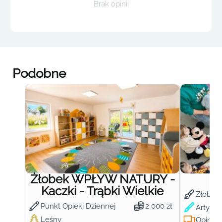
Brak opinii
Podobne
Żłobek WPŁYW NATURY -
Ż
Kaczki - Trąbki Wielkie
Żłobek
Punkt Opieki Dziennej
2 000 zł
Artysty
Leśny
Opinie: