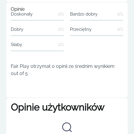
Opinie
Doskonały
0%
Bardzo dobry
0%
Dobry
0%
Przeciętny
0%
Słaby
0%
Fair Play otrzymał 0 opinii ze średnim wynikiem
out of 5
Opinie użytkowników