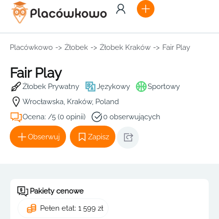
Placówkowo
->
Żłobek
->
Żłobek Kraków
->
Fair Play
Fair Play
Żłobek Prywatny
Językowy
Sportowy
Wrocławska, Kraków, Poland
Ocena: /5 (0 opinii)
0 obserwujących
Obserwuj
Zapisz
Pakiety cenowe
Pełen etat: 1 599 zł