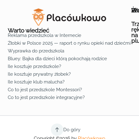
Wa
Żł
Pr
Ofe
O n
Kon
Reg
Pol
Pli
Zas
Map
Żło
Żło
Żło
Żło
Żło
Żło
Żło
Żło
Żło
Żło
Żło
Żło
Żło
Żło
Żło
Żło
Żł
Żło
Żło
Żło
Żło
Żło
Żło
Żło
Żło
Prz
Prz
Prz
Prz
Prz
Prz
Prz
Prz
Prz
Prz
Prz
Prz
Prz
Prz
Prz
Prz
Prz
Prz
Prz
Prz
Prz
Prz
Prz
Prz
Prz
Tr
rę
Warto wiedzieć
na
Reklama przedszkola w Internecie
pl
Żłobki w Polsce 2025 — raport o rynku opieki nad dziećmi do 
Fa
Lin
Yo
Wyprawka do przedszkola
Bluey: Bajka dla dzieci którą pokochają rodzice
Ile kosztuje przedszkole?
Ile kosztuje prywatny żłobek?
Ile kosztuje klub malucha?
Co to jest przedszkole Montessori?
Co to jest przedszkole integracyjne?
Do góry
Copyright ©2026 by
Placówkowo