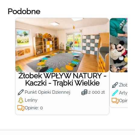
Podobne
Żłobek WPŁYW NATURY -
Ż
Kaczki - Trąbki Wielkie
Żłobek
Punkt Opieki Dziennej
2 000 zł
Artysty
Leśny
Opinie:
Opinie: 0