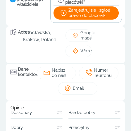
placówki?
właściciela
Zarejestruj się i zgłoś
prawo do placówki
Adres
Wrocławska,
Google
maps
Kraków, Poland
Waze
Dane
Napisz
Numer
kontaktowe
do nas!
Telefonu
Email
Opinie
Doskonały
0%
Bardzo dobry
0%
Dobry
0%
Przeciętny
0%