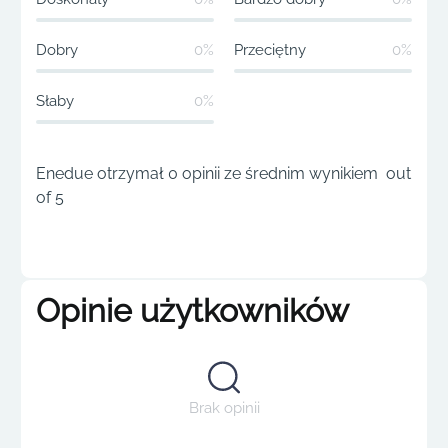
Dobry
0%
Przeciętny
0%
Słaby
0%
Enedue otrzymał 0 opinii ze średnim wynikiem out
of 5
Opinie użytkowników
Brak opinii