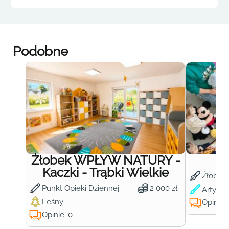
Podobne
Żłobek WPŁYW NATURY -
Ż
Kaczki - Trąbki Wielkie
Żłobek
Punkt Opieki Dziennej
2 000 zł
Artysty
Leśny
Opinie:
Opinie: 0