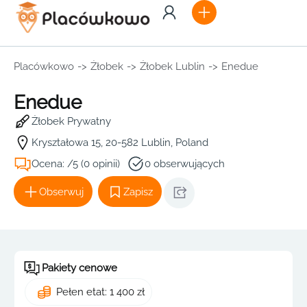
Placówkowo
->
Żłobek
->
Żłobek Lublin
->
Enedue
Enedue
Żłobek Prywatny
Kryształowa 15, 20-582 Lublin, Poland
Ocena: /5 (0 opinii)
0 obserwujących
Obserwuj
Zapisz
Pakiety cenowe
Pełen etat: 1 400 zł