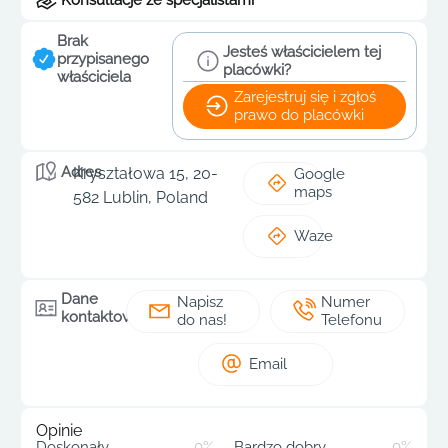
Brak
Jesteś właścicielem tej
przypisanego
placówki?
właściciela
Zarejestruj się i zgłoś
prawo do placówki
Adres
Kryształowa 15, 20-
Google
maps
582 Lublin, Poland
Waze
Dane
Napisz
Numer
kontaktowe
do nas!
Telefonu
Email
Opinie
Doskonały
0%
Bardzo dobry
0%