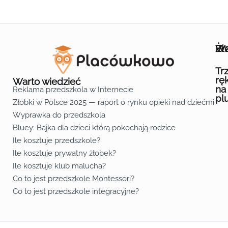
Wa
Żł
Pr
Ofe
O n
Kon
Reg
Pol
Pli
Zas
Map
Żło
Żło
Żło
Żło
Żło
Żło
Żło
Żło
Żło
Żło
Żło
Żło
Żło
Żło
Żło
Żło
Żł
Żło
Żło
Żło
Żło
Żło
Żło
Żło
Żło
Prz
Prz
Prz
Prz
Prz
Prz
Prz
Prz
Prz
Prz
Prz
Prz
Prz
Prz
Prz
Prz
Prz
Prz
Prz
Prz
Prz
Prz
Prz
Prz
Prz
Tr
rę
Warto wiedzieć
na
Reklama przedszkola w Internecie
pl
Żłobki w Polsce 2025 — raport o rynku opieki nad dziećmi do 
Fa
Lin
Yo
Wyprawka do przedszkola
Bluey: Bajka dla dzieci którą pokochają rodzice
Ile kosztuje przedszkole?
Ile kosztuje prywatny żłobek?
Ile kosztuje klub malucha?
Co to jest przedszkole Montessori?
Co to jest przedszkole integracyjne?