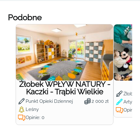
Podobne
Żłobek WPŁYW NATURY -
Ż
Kaczki - Trąbki Wielkie
Żłobek
Punkt Opieki Dziennej
2 000 zł
Artysty
Leśny
Opinie:
Opinie: 0