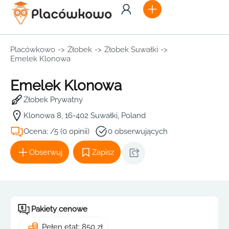
Placówkowo
->
Żłobek
->
Żłobek Suwałki
->
Emelek Klonowa
Emelek Klonowa
Żłobek Prywatny
Klonowa 8, 16-402 Suwałki, Poland
Ocena: /5 (0 opinii)
0 obserwujących
Obserwuj
Zapisz
Pakiety cenowe
Pełen etat: 850 zł