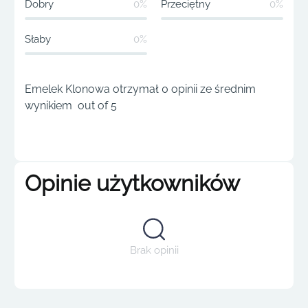
Dobry
0%
Przeciętny
0%
Słaby
0%
Emelek Klonowa otrzymał 0 opinii ze średnim
wynikiem out of 5
Opinie użytkowników
Brak opinii