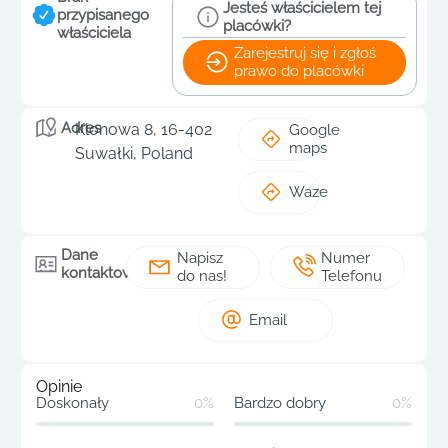
Jesteś właścicielem tej
przypisanego
placówki?
właściciela
Zarejestruj się i zgłoś
prawo do placówki
Adres
Klonowa 8, 16-402
Google
maps
Suwałki, Poland
Waze
Dane
Napisz
Numer
kontaktowe
do nas!
Telefonu
Email
Opinie
Doskonały
0%
Bardzo dobry
0%