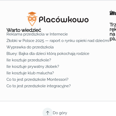
Wa
Żł
Pr
Ofe
O n
Kon
Reg
Pol
Pli
Zas
Map
Żło
Żło
Żło
Żło
Żło
Żło
Żło
Żło
Żło
Żło
Żło
Żło
Żło
Żło
Żło
Żło
Żł
Żło
Żło
Żło
Żło
Żło
Żło
Żło
Żło
Prz
Prz
Prz
Prz
Prz
Prz
Prz
Prz
Prz
Prz
Prz
Prz
Prz
Prz
Prz
Prz
Prz
Prz
Prz
Prz
Prz
Prz
Prz
Prz
Prz
Tr
rę
Warto wiedzieć
na
Reklama przedszkola w Internecie
pl
Żłobki w Polsce 2025 — raport o rynku opieki nad dziećmi do 
Fa
Lin
Yo
Wyprawka do przedszkola
Bluey: Bajka dla dzieci którą pokochają rodzice
Ile kosztuje przedszkole?
Ile kosztuje prywatny żłobek?
Ile kosztuje klub malucha?
Co to jest przedszkole Montessori?
Co to jest przedszkole integracyjne?
Do góry