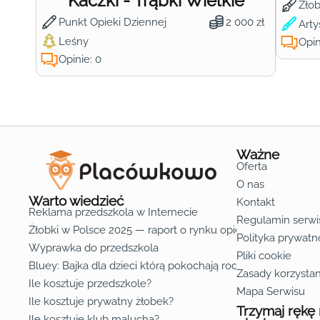
Kaczki - Trąbki Wielkie
Żło
Punkt Opieki Dziennej
2 000 zł
Arty
Leśny
Opin
Opinie: 0
Ważne
Oferta
O nas
Warto wiedzieć
Kontakt
Reklama przedszkola w Internecie
Regulamin serwi
Żłobki w Polsce 2025 — raport o rynku opieki nad dziećmi d
Polityka prywatn
Wyprawka do przedszkola
Pliki cookie
Bluey: Bajka dla dzieci którą pokochają rodzice
Zasady korzystan
Ile kosztuje przedszkole?
Mapa Serwisu
Ile kosztuje prywatny żłobek?
Trzymaj rękę
Ile kosztuje klub malucha?