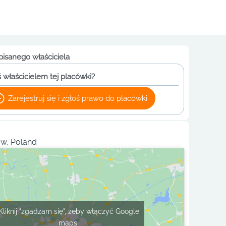
pisanego właściciela
 właścicielem tej placówki?
Zarejestruj się i zgłoś prawo do placówki
w, Poland
Kliknij "zgadzam się", żeby włączyć Google
maps