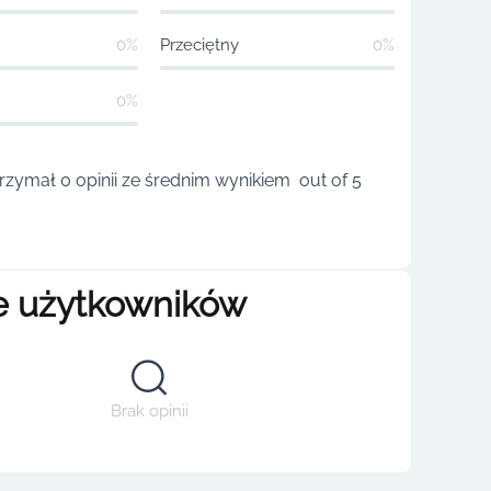
0%
Przeciętny
0%
0%
rzymał 0 opinii ze średnim wynikiem out of 5
e użytkowników
Brak opinii