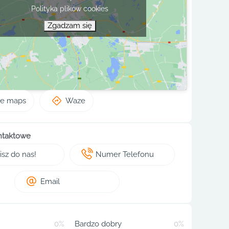
Polityka plików cookies
Zgadzam się
le maps
Waze
ntaktowe
sz do nas!
Numer Telefonu
Email
0%
Bardzo dobry
0%