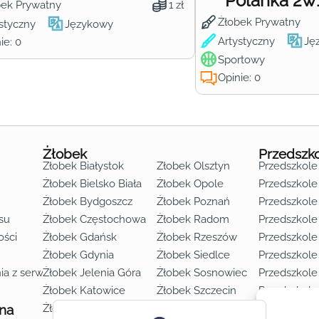
Polanka 2w
bek Prywatny
1 zł
Żłobek Prywatny
styczny
Językowy
Artystyczny
Ję
ie: 0
Sportowy
Opinie: 0
Żłobek
Przedszk
Żłobek Białystok
Żłobek Olsztyn
Przedszkole
Żłobek Bielsko Biała
Żłobek Opole
Przedszkole 
Żłobek Bydgoszcz
Żłobek Poznań
Przedszkole
su
Żłobek Częstochowa
Żłobek Radom
Przedszkol
o lat 3
ości
Żłobek Gdańsk
Żłobek Rzeszów
Przedszkole
Żłobek Gdynia
Żłobek Siedlce
Przedszkole
ia z serwisu
Żłobek Jelenia Góra
Żłobek Sosnowiec
Przedszkole
Żłobek Katowice
Żłobek Szczecin
Przedszkole
 na
Żłobek Kielce
Żłobek Toruń
Przedszkole