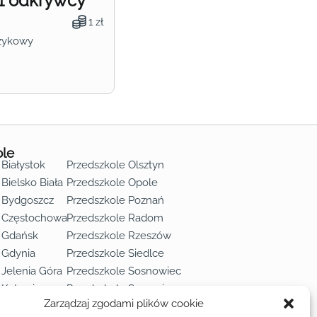
1 odkrywcy
1 zł
zykowy
ole
 Białystok
Przedszkole Olsztyn
Bielsko Biała
Przedszkole Opole
 Bydgoszcz
Przedszkole Poznań
e Częstochowa
Przedszkole Radom
 Gdańsk
Przedszkole Rzeszów
 Gdynia
Przedszkole Siedlce
 Jelenia Góra
Przedszkole Sosnowiec
 Katowice
Przedszkole Szczecin
Zarządzaj zgodami plików cookie
 Kielce
Przedszkole Toruń