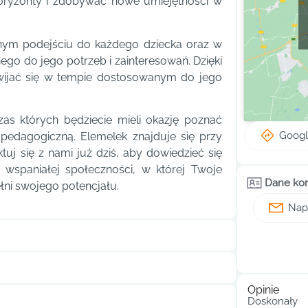
horyzonty i zdobywać nowe umiejętności w
lnym podejściu do każdego dziecka oraz w
o do jego potrzeb i zainteresowań. Dzięki
zwijać się w tempie dostosowanym do jego
as których będziecie mieli okazję poznać
Goog
pedagogiczną. Elemelek znajduje się przy
uj się z nami już dziś, aby dowiedzieć się
j wspaniałej społeczności, w której Twoje
Dane ko
łni swojego potencjału.
Napi
Opinie
Doskonały