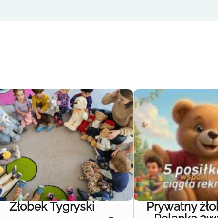
Żłobek Tygryski
Prywatny żł