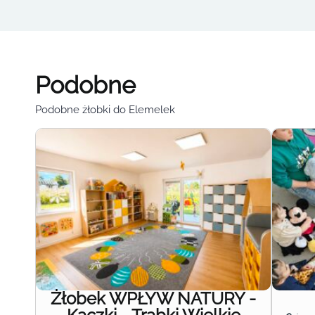
Podobne
Podobne żłobki do Elemelek
Żłobek WPŁYW NATURY -