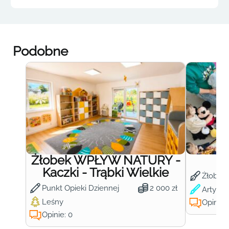
Podobne
Żłobek WPŁYW NATURY -
Ż
Kaczki - Trąbki Wielkie
Żłobek
Punkt Opieki Dziennej
2 000 zł
Artysty
Leśny
Opinie:
Opinie: 0