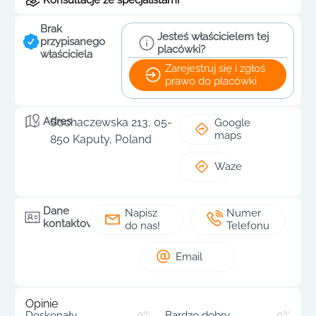
Brak
Jesteś właścicielem tej
przypisanego
placówki?
właściciela
Zarejestruj się i zgłoś
prawo do placówki
Adres
Sochaczewska 213, 05-
Google
maps
850 Kaputy, Poland
Waze
Dane
Napisz
Numer
kontaktowe
do nas!
Telefonu
Email
Opinie
Doskonały
0%
Bardzo dobry
0%