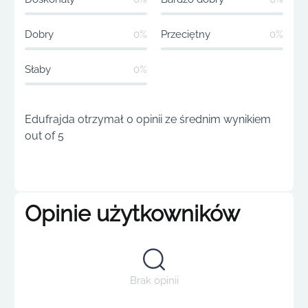
Dobry
0%
Przeciętny
0%
Słaby
0%
Edufrajda otrzymał 0 opinii ze średnim wynikiem
out of 5
Opinie użytkowników
Brak opinii