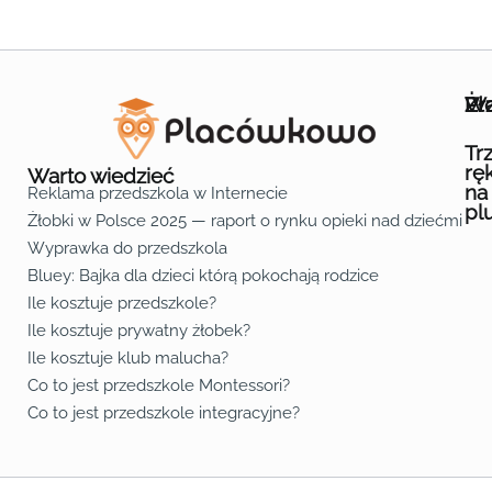
Wa
Żł
Pr
Ofe
O n
Kon
Reg
Pol
Pli
Zas
Map
Żło
Żło
Żło
Żło
Żło
Żło
Żło
Żło
Żło
Żło
Żło
Żło
Żło
Żło
Żło
Żło
Żł
Żło
Żło
Żło
Żło
Żło
Żło
Żło
Żło
Prz
Prz
Prz
Prz
Prz
Prz
Prz
Prz
Prz
Prz
Prz
Prz
Prz
Prz
Prz
Prz
Prz
Prz
Prz
Prz
Prz
Prz
Prz
Prz
Prz
Tr
rę
Warto wiedzieć
na
Reklama przedszkola w Internecie
pl
Żłobki w Polsce 2025 — raport o rynku opieki nad dziećmi do 
Fa
Lin
Yo
Wyprawka do przedszkola
Bluey: Bajka dla dzieci którą pokochają rodzice
Ile kosztuje przedszkole?
Ile kosztuje prywatny żłobek?
Ile kosztuje klub malucha?
Co to jest przedszkole Montessori?
Co to jest przedszkole integracyjne?