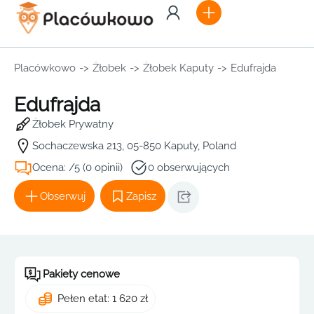
Placówkowo
->
Żłobek
->
Żłobek Kaputy
->
Edufrajda
Edufrajda
Żłobek Prywatny
Sochaczewska 213, 05-850 Kaputy, Poland
Ocena: /5 (0 opinii)
0 obserwujących
Obserwuj
Zapisz
Pakiety cenowe
Pełen etat: 1 620 zł