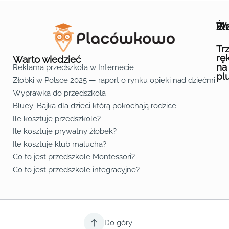
Wa
Żł
Pr
Ofe
O n
Kon
Reg
Pol
Pli
Zas
Map
Żło
Żło
Żło
Żło
Żło
Żło
Żło
Żło
Żło
Żło
Żło
Żło
Żło
Żło
Żło
Żło
Żł
Żło
Żło
Żło
Żło
Żło
Żło
Żło
Żło
Prz
Prz
Prz
Prz
Prz
Prz
Prz
Prz
Prz
Prz
Prz
Prz
Prz
Prz
Prz
Prz
Prz
Prz
Prz
Prz
Prz
Prz
Prz
Prz
Prz
Tr
rę
Warto wiedzieć
na
Reklama przedszkola w Internecie
pl
Żłobki w Polsce 2025 — raport o rynku opieki nad dziećmi do 
Fa
Lin
Yo
Wyprawka do przedszkola
Bluey: Bajka dla dzieci którą pokochają rodzice
Ile kosztuje przedszkole?
Ile kosztuje prywatny żłobek?
Ile kosztuje klub malucha?
Co to jest przedszkole Montessori?
Co to jest przedszkole integracyjne?
Do góry