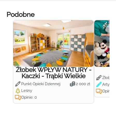
Podobne
Żłobek WPŁYW NATURY -
Ż
Kaczki - Trąbki Wielkie
Żłobek
Punkt Opieki Dziennej
2 000 zł
Artysty
Leśny
Opinie:
Opinie: 0