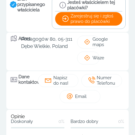
Jesteś właścicielem tej
przypisanego
placówki?
właściciela
Zarejestruj się i zgłoś
prawo do placówki
Adres
Pedagogów 80, 05-311
Google
maps
Dębe Wielkie, Poland
Waze
Dane
Napisz
Numer
kontaktowe
do nas!
Telefonu
Email
Opinie
Doskonały
0%
Bardzo dobry
0%