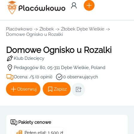
Placówkowo
->
Żłobek
->
Żłobek Dębe Wielkie
->
Domowe Ognisko u Rozalki
Domowe Ognisko u Rozalki
Klub Dziecięcy
Pedagogów 80, 05-311 Dębe Wielkie, Poland
Ocena: /5 (0 opinii)
0 obserwujących
Obserwuj
Zapisz
Pakiety cenowe
Pełen etat: 1 500 zł