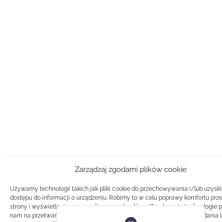
Zarządzaj zgodami plików cookie
Używamy technologii takich jak pliki cookie do przechowywania i/lub uzysk
dostępu do informacji o urządzeniu. Robimy to w celu poprawy komfortu prz
strony i wyświetlania spersonalizowanych reklam. Zgoda na te technologie 
nam na przetwarzanie danych takich jak zachowanie podczas przeglądania 