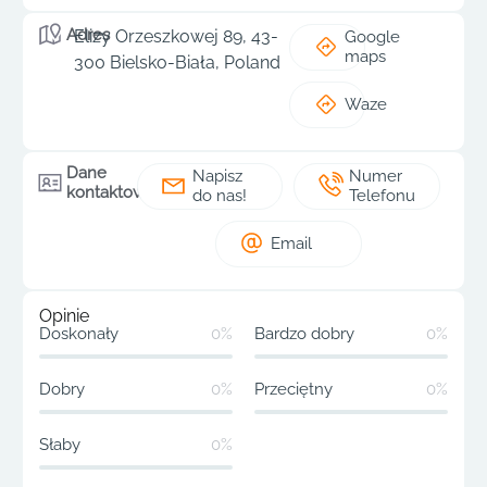
Adres
Elizy Orzeszkowej 89, 43-
Google
maps
300 Bielsko-Biała, Poland
Waze
Dane
Napisz
Numer
kontaktowe
do nas!
Telefonu
Email
Opinie
Doskonały
0%
Bardzo dobry
0%
Dobry
0%
Przeciętny
0%
Słaby
0%