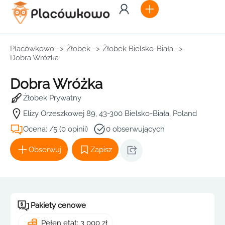
Placówkowo
->
Żłobek
->
Żłobek Bielsko-Biała
->
Dobra Wróżka
Dobra Wróżka
Żłobek Prywatny
Elizy Orzeszkowej 89, 43-300 Bielsko-Biała, Poland
Ocena: /5 (0 opinii)
0 obserwujących
Obserwuj
Zapisz
Pakiety cenowe
Pełen etat: 3 000 zł