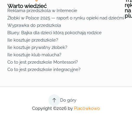
rę
Warto wiedzieć
na
Reklama przedszkola w Internecie
pl
Żłobki w Polsce 2025 — raport o rynku opieki nad dziećmi do 
Fa
Lin
Yo
Wyprawka do przedszkola
Bluey: Bajka dla dzieci którą pokochają rodzice
Ile kosztuje przedszkole?
Ile kosztuje prywatny żłobek?
Ile kosztuje klub malucha?
Co to jest przedszkole Montessori?
Co to jest przedszkole integracyjne?
Do góry
Copyright ©2026 by
Placówkowo