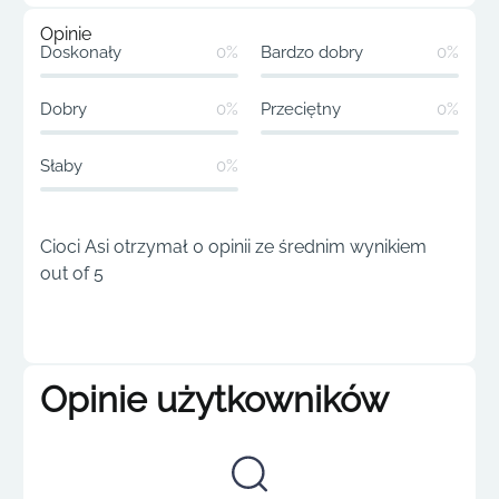
Opinie
Doskonały
0%
Bardzo dobry
0%
Dobry
0%
Przeciętny
0%
Słaby
0%
Cioci Asi otrzymał 0 opinii ze średnim wynikiem
out of 5
Opinie użytkowników