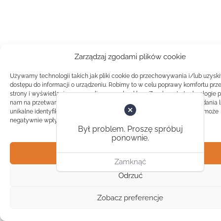
Zarządzaj zgodami plików cookie
Używamy technologii takich jak pliki cookie do przechowywania i/lub uzysk
dostępu do informacji o urządzeniu. Robimy to w celu poprawy komfortu prz
strony i wyświetlania spersonalizowanych reklam. Zgoda na te technologie 
nam na przetwarzanie danych takich jak zachowanie podczas przeglądania 
unikalne identyfikatory na tej stronie. Brak zgody lub wycofanie zgody, może
negatywnie wpłynąć na pewne cechy i funkcje.
Był problem. Proszę spróbuj
ponownie.
Akceptuj
Zamknąć
Odrzuć
Zobacz preferencje