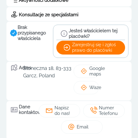
Aktywności dodatkowe
Konsultacje ze specjalistami
Brak
Jesteś właścicielem tej
przypisanego
placówki?
właściciela
Zarejestruj się i zgłoś
prawo do placówki
Adres
Słoneczna 18, 83-333
Google
maps
Garcz, Poland
Waze
Dane
Napisz
Numer
kontaktowe
do nas!
Telefonu
Email