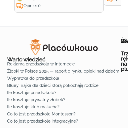
Opinie: 0
Wa
Żł
Pr
Ofe
O n
Kon
Reg
Pol
Pli
Zas
Map
Żło
Żło
Żło
Żło
Żło
Żło
Żło
Żło
Żło
Żło
Żło
Żło
Żło
Żło
Żło
Żło
Żł
Żło
Żło
Żło
Żło
Żło
Żło
Żło
Żło
Prz
Prz
Prz
Prz
Prz
Prz
Prz
Prz
Prz
Prz
Prz
Prz
Prz
Prz
Prz
Prz
Prz
Prz
Prz
Prz
Prz
Prz
Prz
Prz
Prz
Tr
rę
Warto wiedzieć
na
Reklama przedszkola w Internecie
pl
Żłobki w Polsce 2025 — raport o rynku opieki nad dziećmi do 
Fa
Lin
Yo
Wyprawka do przedszkola
Bluey: Bajka dla dzieci którą pokochają rodzice
Ile kosztuje przedszkole?
Ile kosztuje prywatny żłobek?
Ile kosztuje klub malucha?
Co to jest przedszkole Montessori?
Co to jest przedszkole integracyjne?