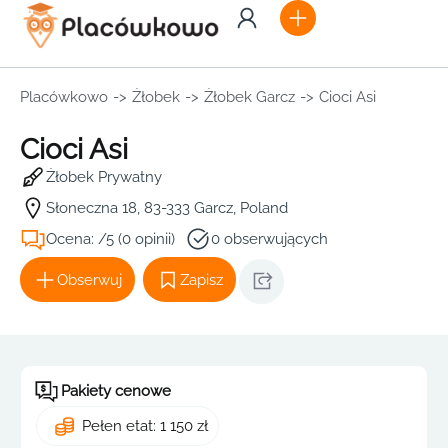
Placówkowo
->
Żłobek
->
Żłobek Garcz
->
Cioci Asi
Cioci Asi
Żłobek Prywatny
Słoneczna 18, 83-333 Garcz, Poland
Ocena: /5 (0 opinii)
0 obserwujących
Obserwuj
Zapisz
Pakiety cenowe
Pełen etat: 1 150 zł