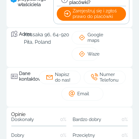
placówki?
właściciela
Zarejestruj się i zgłoś
prawo do placówki
Adres
Kossaka 96, 64-920
Google
maps
Piła, Poland
Waze
Dane
Napisz
Numer
kontaktowe
do nas!
Telefonu
Email
Opinie
Doskonały
0%
Bardzo dobry
0%
Dobry
0%
Przeciętny
0%