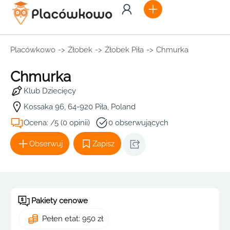
Placówkowo
->
Żłobek
->
Żłobek Piła
->
Chmurka
Chmurka
Klub Dziecięcy
Kossaka 96, 64-920 Piła, Poland
Ocena: /5 (0 opinii)
0 obserwujących
Obserwuj
Zapisz
Pakiety cenowe
Pełen etat: 950 zł