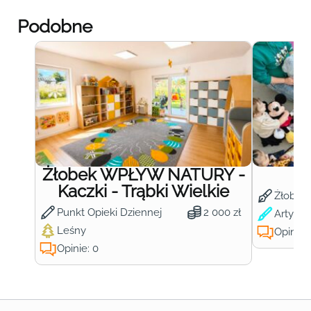
Podobne
Żłobek WPŁYW NATURY -
Ż
Kaczki - Trąbki Wielkie
Żłobek
Punkt Opieki Dziennej
2 000 zł
Artysty
Leśny
Opinie:
Opinie: 0