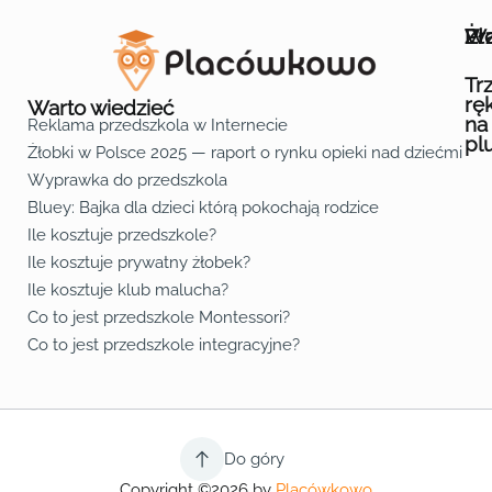
Wa
Żł
Pr
Ofe
O n
Kon
Reg
Pol
Pli
Zas
Map
Żło
Żło
Żło
Żło
Żło
Żło
Żło
Żło
Żło
Żło
Żło
Żło
Żło
Żło
Żło
Żło
Żł
Żło
Żło
Żło
Żło
Żło
Żło
Żło
Żło
Prz
Prz
Prz
Prz
Prz
Prz
Prz
Prz
Prz
Prz
Prz
Prz
Prz
Prz
Prz
Prz
Prz
Prz
Prz
Prz
Prz
Prz
Prz
Prz
Prz
Tr
rę
Warto wiedzieć
na
Reklama przedszkola w Internecie
pl
Żłobki w Polsce 2025 — raport o rynku opieki nad dziećmi do 
Fa
Lin
Yo
Wyprawka do przedszkola
Bluey: Bajka dla dzieci którą pokochają rodzice
Ile kosztuje przedszkole?
Ile kosztuje prywatny żłobek?
Ile kosztuje klub malucha?
Co to jest przedszkole Montessori?
Co to jest przedszkole integracyjne?
Do góry
Copyright ©2026 by
Placówkowo