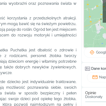
jania wyobraźni oraz poznawania świata w
ść korzystania z przedszkolnych atrakcji.
órym mogą bawić się na świeżym powietrzu,
ą pasję do roślin. Ogród ten jest miejscem
ejscem do rozwoju motoryki i umiejętności
tka Puchatka jest dbałość o zdrowie i
Goog
e z rodzicami, personel żłobka tworzy
ają dzieciom energię i witaminy potrzebne
się także dobrych nawyków żywieniowych,
Dane ko
żywcze.
Napi
de dziecko jest indywidualnie traktowane,
ją możliwość poznawania siebie, swoich
Opinie
nia świata w sposób bezpieczny i pełen
Doskonały
jąc swoje dzieci pod opiekę tego żłobka,
i, która pozwoli najmłodszym na pełny i