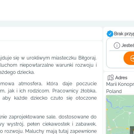
Brak przy
Jesteś
jduje się w urokliwym miasteczku Biłgoraj.
aluchom niepowtarzalne warunki rozwoju i
każdego dziecka.
Adres
mowa atmosfera, która daje poczucie
Marii Konopn
, jak i ich rodzicom. Pracownicy żłobka,
Poland
o, aby każde dziecko czuło się otoczone
alnie zaprojektowane sale, dostosowane do
wy wystrój, pełen ciekawostek i zabawek,
go rozwoju. Maluchy mają tutaj zapewnione