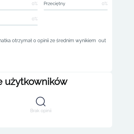
0%
Przeciętny
0%
0%
atka otrzymał 0 opinii ze średnim wynikiem out
e użytkowników
Brak opinii