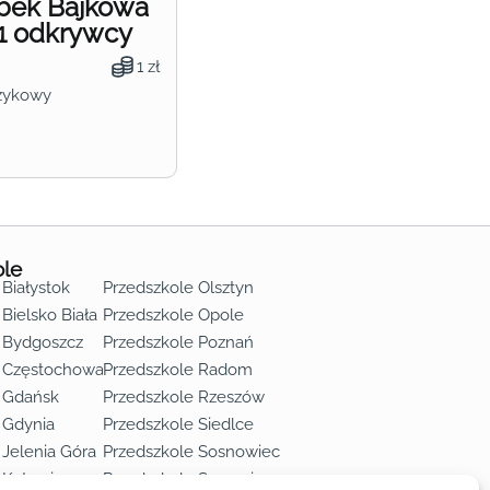
obek Bajkowa
1 odkrywcy
1 zł
zykowy
ole
 Białystok
Przedszkole Olsztyn
Bielsko Biała
Przedszkole Opole
 Bydgoszcz
Przedszkole Poznań
e Częstochowa
Przedszkole Radom
 Gdańsk
Przedszkole Rzeszów
 Gdynia
Przedszkole Siedlce
 Jelenia Góra
Przedszkole Sosnowiec
 Katowice
Przedszkole Szczecin