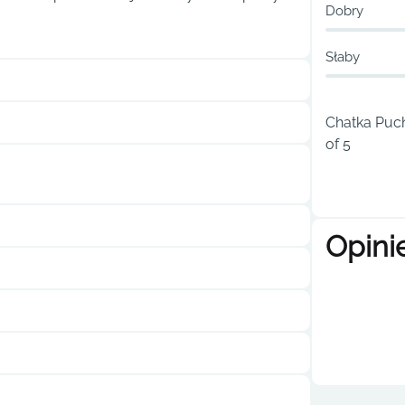
Dobry
Słaby
Chatka Puch
of 5
Opini