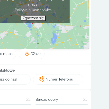
maps
Polityka plików cookies
Zgadzam się
le maps
Waze
ntaktowe
sz do nas!
Numer Telefonu
0%
Bardzo dobry
0%