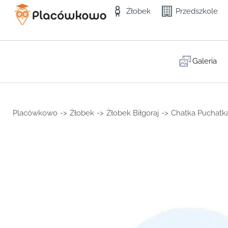
Żłobek
Przedszkole
Galeria
Placówkowo
->
Żłobek
->
Żłobek Biłgoraj
->
Chatka Puchatk