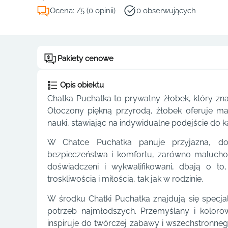
Ocena: /5 (0 opinii)
0 obserwujących
Pakiety cenowe
Opis obiektu
Chatka Puchatka to prywatny żłobek, który zna
Otoczony piękną przyrodą, żłobek oferuje m
nauki, stawiając na indywidualne podejście do 
W Chatce Puchatka panuje przyjazna, do
bezpieczeństwa i komfortu, zarówno maluchom
doświadczeni i wykwalifikowani, dbają o t
troskliwością i miłością, tak jak w rodzinie.
W środku Chatki Puchatka znajdują się specj
potrzeb najmłodszych. Przemyślany i koloro
inspiruje do twórczej zabawy i wszechstronne