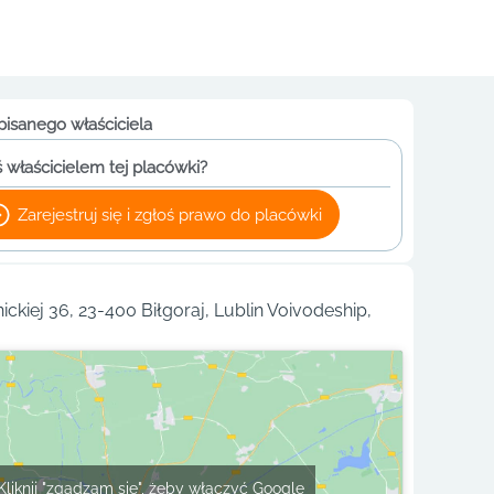
pisanego właściciela
 właścicielem tej placówki?
Zarejestruj się i zgłoś prawo do placówki
ickiej 36, 23-400 Biłgoraj, Lublin Voivodeship,
Kliknij "zgadzam się", żeby włączyć Google