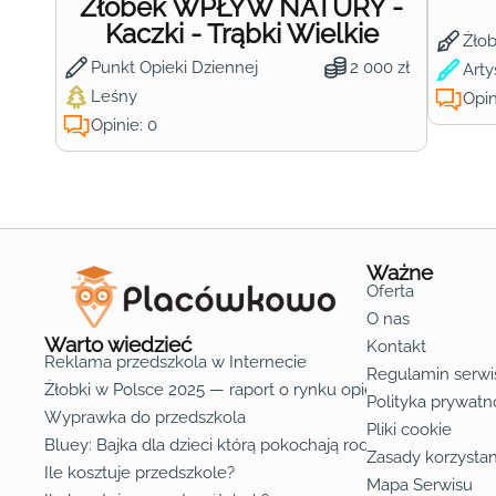
Żłobek WPŁYW NATURY -
Kaczki - Trąbki Wielkie
Żło
Punkt Opieki Dziennej
2 000 zł
Arty
Leśny
Opin
Opinie: 0
Ważne
Oferta
O nas
Warto wiedzieć
Kontakt
Reklama przedszkola w Internecie
Regulamin serwi
Żłobki w Polsce 2025 — raport o rynku opieki nad dziećmi d
Polityka prywatn
Wyprawka do przedszkola
Pliki cookie
Bluey: Bajka dla dzieci którą pokochają rodzice
Zasady korzystan
Ile kosztuje przedszkole?
Mapa Serwisu