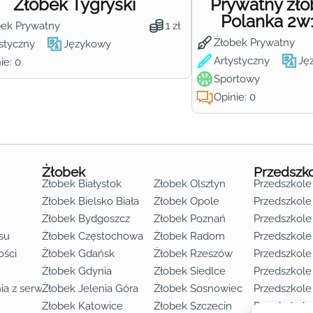
Żłobek Tygryski
Prywatny żł
Polanka 2w
bek Prywatny
1 zł
Żłobek Prywatny
styczny
Językowy
Artystyczny
Ję
ie: 0
Sportowy
Opinie: 0
Żłobek
Przedszk
Żłobek Białystok
Żłobek Olsztyn
Przedszkole
Żłobek Bielsko Biała
Żłobek Opole
Przedszkole 
Żłobek Bydgoszcz
Żłobek Poznań
Przedszkole
su
Żłobek Częstochowa
Żłobek Radom
Przedszkol
o lat 3
ości
Żłobek Gdańsk
Żłobek Rzeszów
Przedszkole
Żłobek Gdynia
Żłobek Siedlce
Przedszkole
ia z serwisu
Żłobek Jelenia Góra
Żłobek Sosnowiec
Przedszkole
Żłobek Katowice
Żłobek Szczecin
Przedszkole