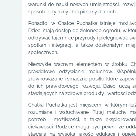
warunki do nauki nowych umiejętności, rozwi
sposób przyjazny i bezpieczny dla nich.
Ponadto, w Chatce Puchatka istnieje możliwo
Dzieci mają dostęp do zielonego ogrodu, w kt
odkrywać tajemnice przyrody i pielęgnować swoj
spotkań i integracji, a także doskonałym mi
społecznych.
Niezwykle ważnym elementem w żłobku Cha
prawidłowe odżywianie maluchów. Wspólni
zrównoważone i smaczne posiłki, które zapewni
do ich prawidłowego rozwoju. Dzieci uczą 
stawiających na zdrowe produkty i wartości od
Chatka Puchatka jest miejscem, w którym każ
rozumiane i wsłuchiwane. Tutaj maluchy ma
potrzeb i możliwości, a także eksplorowa
ciekawości. Rodzice mogą być pewni, że odda
stawiają na wysoką jakość edukacji i opiek