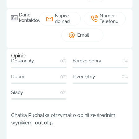
Dane
Napisz
Numer
kontaktowe
do nas!
Telefonu
Email
Opinie
Doskonały
0%
Bardzo dobry
0%
Dobry
0%
Przeciętny
0%
Słaby
0%
Chatka Puchatka otrzymał 0 opinii ze średnim
wynikiem out of 5