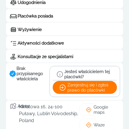
Udogodnienia
Placówka posiada
Wyżywienie
Aktywności dodatkowe
Konsultacje ze specjalistami
Brak
Jesteś właścicielem tej
przypisanego
placówki?
właściciela
Zarejestruj się i zgłoś
prawo do placówki
Adres
Kwiatowa 16, 24-100
Google
maps
Puławy, Lublin Voivodeship,
Poland
Waze