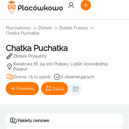
Placówkowo
->
Żłobek
->
Żłobek Puławy
->
Chatka Puchatka
Chatka Puchatka
Żłobek Prywatny
Kwiatowa 16, 24-100 Puławy, Lublin Voivodeship,
Poland
Ocena: /5 (0 opinii)
0 obserwujących
Obserwuj
Zapisz
Pakiety cenowe