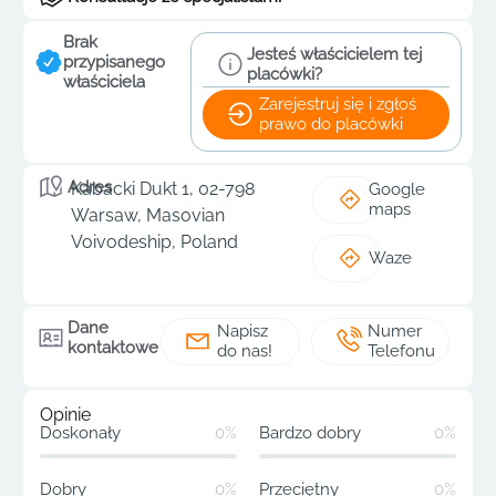
Brak
Jesteś właścicielem tej
przypisanego
placówki?
właściciela
Zarejestruj się i zgłoś
prawo do placówki
Adres
Kabacki Dukt 1, 02-798
Google
maps
Warsaw, Masovian
Voivodeship, Poland
Waze
Dane
Napisz
Numer
kontaktowe
do nas!
Telefonu
Opinie
Doskonały
0%
Bardzo dobry
0%
Dobry
0%
Przeciętny
0%