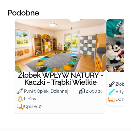
Podobne
Żłobek WPŁYW NATURY -
Ż
Kaczki - Trąbki Wielkie
Żłobek
Punkt Opieki Dziennej
2 000 zł
Artysty
Leśny
Opinie:
Opinie: 0