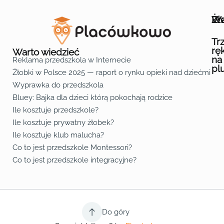
Wa
Żł
Pr
Ofe
O n
Kon
Reg
Pol
Pli
Zas
Map
Żło
Żło
Żło
Żło
Żło
Żło
Żło
Żło
Żło
Żło
Żło
Żło
Żło
Żło
Żło
Żło
Żł
Żło
Żło
Żło
Żło
Żło
Żło
Żło
Żło
Prz
Prz
Prz
Prz
Prz
Prz
Prz
Prz
Prz
Prz
Prz
Prz
Prz
Prz
Prz
Prz
Prz
Prz
Prz
Prz
Prz
Prz
Prz
Prz
Prz
Tr
rę
Warto wiedzieć
na
Reklama przedszkola w Internecie
pl
Żłobki w Polsce 2025 — raport o rynku opieki nad dziećmi do 
Fa
Lin
Yo
Wyprawka do przedszkola
Bluey: Bajka dla dzieci którą pokochają rodzice
Ile kosztuje przedszkole?
Ile kosztuje prywatny żłobek?
Ile kosztuje klub malucha?
Co to jest przedszkole Montessori?
Co to jest przedszkole integracyjne?
Do góry