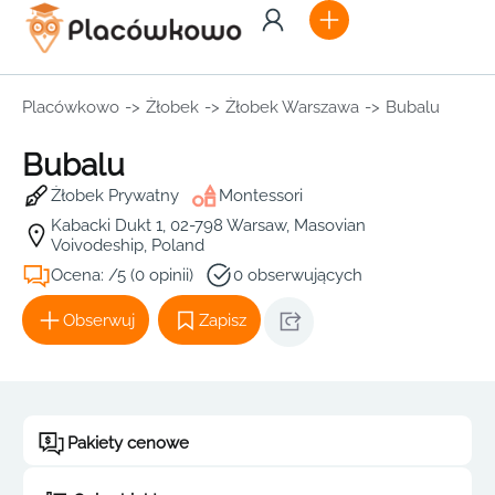
Placówkowo
->
Żłobek
->
Żłobek Warszawa
->
Bubalu
Bubalu
Żłobek Prywatny
Montessori
Kabacki Dukt 1, 02-798 Warsaw, Masovian
Voivodeship, Poland
Ocena: /5 (0 opinii)
0 obserwujących
Obserwuj
Zapisz
Pakiety cenowe