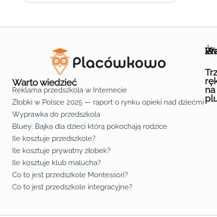
Wa
Żł
Pr
Ofe
O n
Kon
Reg
Pol
Pli
Zas
Map
Żło
Żło
Żło
Żło
Żło
Żło
Żło
Żło
Żło
Żło
Żło
Żło
Żło
Żło
Żło
Żło
Żł
Żło
Żło
Żło
Żło
Żło
Żło
Żło
Żło
Prz
Prz
Prz
Prz
Prz
Prz
Prz
Prz
Prz
Prz
Prz
Prz
Prz
Prz
Prz
Prz
Prz
Prz
Prz
Prz
Prz
Prz
Prz
Prz
Prz
Tr
rę
Warto wiedzieć
na
Reklama przedszkola w Internecie
pl
Żłobki w Polsce 2025 — raport o rynku opieki nad dziećmi do 
Fa
Lin
Yo
Wyprawka do przedszkola
Bluey: Bajka dla dzieci którą pokochają rodzice
Ile kosztuje przedszkole?
Ile kosztuje prywatny żłobek?
Ile kosztuje klub malucha?
Co to jest przedszkole Montessori?
Co to jest przedszkole integracyjne?