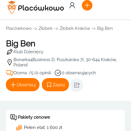
Placówkowo
->
Żłobek
->
Żłobek Kraków
->
Big Ben
Big Ben
Klub Dziecięcy
Bonarka4Business D, Puszkarska 7I, 30-644 Kraków,
Poland
Ocena: /5 (0 opinii)
0 obserwujących
Obserwuj
Zapisz
Pakiety cenowe
Pełen etat: 1 600 zł