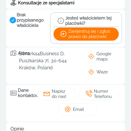
Konsultacje ze specjalistami
Brak
Jesteś właścicielem tej
przypisanego
placówki?
właściciela
Zarejestruj się i zgłoś
prawo do placówki
Adres
Bonarka4Business D,
Google
maps
Puszkarska 7I, 30-644
Kraków, Poland
Waze
Dane
Napisz
Numer
kontaktowe
do nas!
Telefonu
Email
Opinie