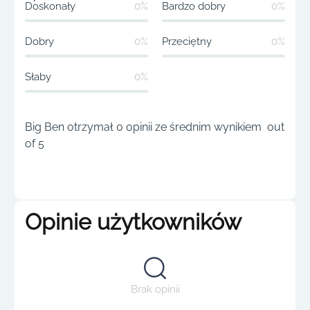
Doskonały
0%
Bardzo dobry
0%
Dobry
0%
Przeciętny
0%
Słaby
0%
Big Ben otrzymał 0 opinii ze średnim wynikiem out
of 5
Opinie użytkowników
Brak opinii