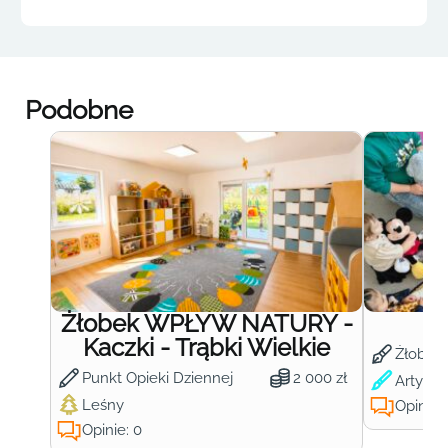
Podobne
Żłobek WPŁYW NATURY -
Ż
Kaczki - Trąbki Wielkie
Żłobek
Punkt Opieki Dziennej
2 000 zł
Artysty
Leśny
Opinie:
Opinie: 0