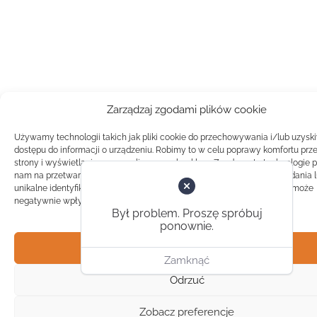
Zarządzaj zgodami plików cookie
Używamy technologii takich jak pliki cookie do przechowywania i/lub uzysk
dostępu do informacji o urządzeniu. Robimy to w celu poprawy komfortu prz
strony i wyświetlania spersonalizowanych reklam. Zgoda na te technologie 
nam na przetwarzanie danych takich jak zachowanie podczas przeglądania 
unikalne identyfikatory na tej stronie. Brak zgody lub wycofanie zgody, może
negatywnie wpłynąć na pewne cechy i funkcje.
Był problem. Proszę spróbuj
ponownie.
Akceptuj
Zamknąć
Odrzuć
Zobacz preferencje