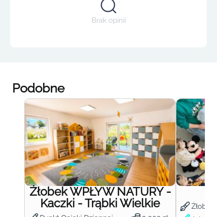
Brak opinii
Podobne
Żłobek WPŁYW NATURY -
Ż
Kaczki - Trąbki Wielkie
Żłobek