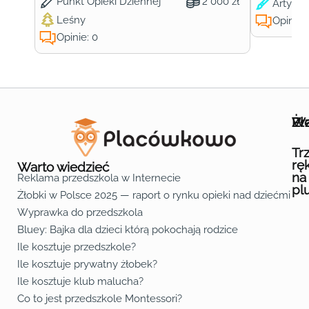
Punkt Opieki Dziennej
2 000 zł
Artysty
Leśny
Opinie:
Opinie: 0
Wa
Żł
Pr
Ofe
O n
Kon
Reg
Pol
Pli
Zas
Map
Żło
Żło
Żło
Żło
Żło
Żło
Żło
Żło
Żło
Żło
Żło
Żło
Żło
Żło
Żło
Żło
Żł
Żło
Żło
Żło
Żło
Żło
Żło
Żło
Żło
Prz
Prz
Prz
Prz
Prz
Prz
Prz
Prz
Prz
Prz
Prz
Prz
Prz
Prz
Prz
Prz
Prz
Prz
Prz
Prz
Prz
Prz
Prz
Prz
Prz
Tr
rę
Warto wiedzieć
na
Reklama przedszkola w Internecie
pl
Żłobki w Polsce 2025 — raport o rynku opieki nad dziećmi do 
Fa
Lin
Yo
Wyprawka do przedszkola
Bluey: Bajka dla dzieci którą pokochają rodzice
Ile kosztuje przedszkole?
Ile kosztuje prywatny żłobek?
Ile kosztuje klub malucha?
Co to jest przedszkole Montessori?