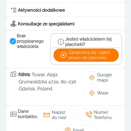
Aktywności dodatkowe
Konsultacje ze specjalistami
Brak
Jesteś właścicielem tej
przypisanego
placówki?
właściciela
Zarejestruj się i zgłoś
prawo do placówki
Adres
Olivia Tower, Aleja
Google
maps
Grunwaldzka 472a, 80-236
Gdańsk, Poland
Waze
Dane
Napisz
Numer
kontaktowe
do nas!
Telefonu
Email