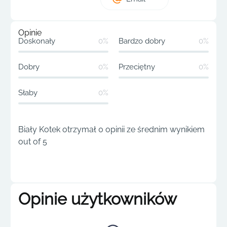
Opinie
Doskonały
0%
Bardzo dobry
0%
Dobry
0%
Przeciętny
0%
Słaby
0%
Biały Kotek otrzymał 0 opinii ze średnim wynikiem
out of 5
Opinie użytkowników