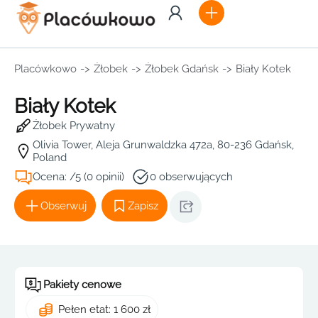
Placówkowo
->
Żłobek
->
Żłobek Gdańsk
->
Biały Kotek
Biały Kotek
Żłobek Prywatny
Olivia Tower, Aleja Grunwaldzka 472a, 80-236 Gdańsk,
Poland
Ocena: /5 (0 opinii)
0 obserwujących
Obserwuj
Zapisz
Pakiety cenowe
Pełen etat: 1 600 zł