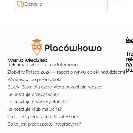
Opinie: 0
Wa
Żł
Pr
Ofe
O n
Kon
Reg
Pol
Pli
Zas
Map
Żło
Żło
Żło
Żło
Żło
Żło
Żło
Żło
Żło
Żło
Żło
Żło
Żło
Żło
Żło
Żło
Żł
Żło
Żło
Żło
Żło
Żło
Żło
Żło
Żło
Prz
Prz
Prz
Prz
Prz
Prz
Prz
Prz
Prz
Prz
Prz
Prz
Prz
Prz
Prz
Prz
Prz
Prz
Prz
Prz
Prz
Prz
Prz
Prz
Prz
Tr
rę
Warto wiedzieć
na
Reklama przedszkola w Internecie
pl
Żłobki w Polsce 2025 — raport o rynku opieki nad dziećmi do 
Fa
Lin
Yo
Wyprawka do przedszkola
Bluey: Bajka dla dzieci którą pokochają rodzice
Ile kosztuje przedszkole?
Ile kosztuje prywatny żłobek?
Ile kosztuje klub malucha?
Co to jest przedszkole Montessori?
Co to jest przedszkole integracyjne?