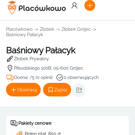
Placówkowo
->
Żłobek
->
Żłobek Grójec
->
Baśniowy Pałacyk
Baśniowy Pałacyk
Żłobek Prywatny
Piłsudskiego 100B, 05-600 Grójec
Ocena: /5 (0 opinii)
0 obserwujących
Obserwuj
Zapisz
Pakiety cenowe
Pełen etat: 850 zł