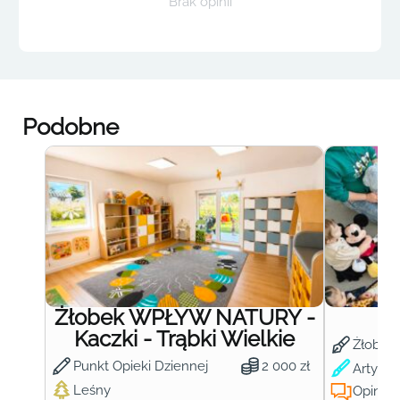
Brak opinii
Podobne
Żłobek WPŁYW NATURY -
Ż
Kaczki - Trąbki Wielkie
Żłobek
Punkt Opieki Dziennej
2 000 zł
Artysty
Leśny
Opinie: