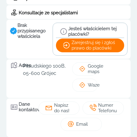
Konsultacje ze specjalistami
Brak
Jesteś właścicielem tej
przypisanego
placówki?
właściciela
Zarejestruj się i zgłoś
prawo do placówki
Adres
Piłsudskiego 100B,
Google
maps
05-600 Grójec
Waze
Dane
Napisz
Numer
kontaktowe
do nas!
Telefonu
Email