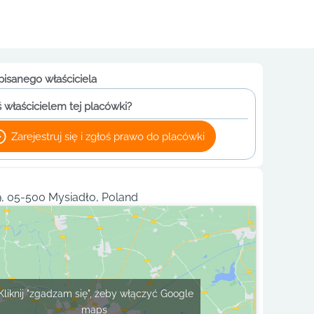
pisanego właściciela
 właścicielem tej placówki?
Zarejestruj się i zgłoś prawo do placówki
9, 05-500 Mysiadło, Poland
Kliknij "zgadzam się", żeby włączyć Google
maps