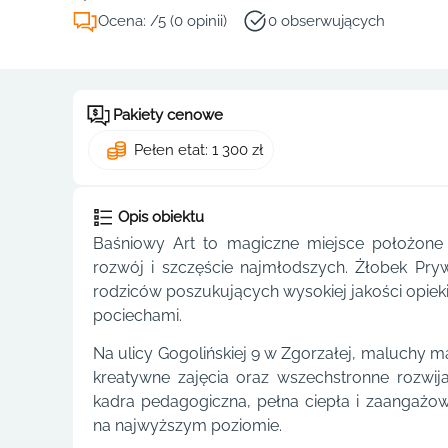
Ocena: /5 (0 opinii)
0 obserwujących
Pakiety cenowe
Pełen etat: 1 300 zł
Opis obiektu
Baśniowy Art to magiczne miejsce położone 
rozwój i szczęście najmłodszych. Żłobek Pry
rodziców poszukujących wysokiej jakości opieki
pociechami.
Na ulicy Gogolińskiej 9 w Zgorzałej, maluchy 
kreatywne zajęcia oraz wszechstronne rozwij
kadra pedagogiczna, pełna ciepła i zaangażow
na najwyższym poziomie.