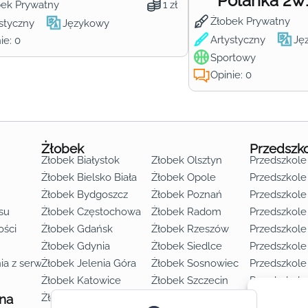
Polanka 2w
bek Prywatny
1 zł
Żłobek Prywatny
styczny
Językowy
Artystyczny
Ję
ie: 0
Sportowy
Opinie: 0
Żłobek
Przedszk
Żłobek Białystok
Żłobek Olsztyn
Przedszkole
Żłobek Bielsko Biała
Żłobek Opole
Przedszkole 
Żłobek Bydgoszcz
Żłobek Poznań
Przedszkole
su
Żłobek Częstochowa
Żłobek Radom
Przedszkol
o lat 3
ości
Żłobek Gdańsk
Żłobek Rzeszów
Przedszkole
Żłobek Gdynia
Żłobek Siedlce
Przedszkole
ia z serwisu
Żłobek Jelenia Góra
Żłobek Sosnowiec
Przedszkole
Żłobek Katowice
Żłobek Szczecin
Przedszkole
 na
Żłobek Kielce
Żłobek Toruń
Przedszkole