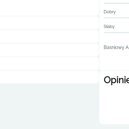
Dobry
Słaby
Baśniowy Ar
Opini