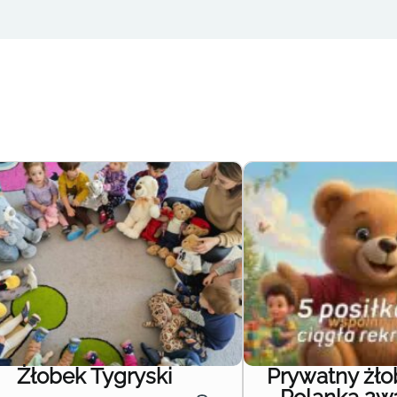
Żłobek Tygryski
Prywatny żł