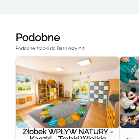
Podobne
Podobne żłobki do Baśniowy Art
Żłobek WPŁYW NATURY -