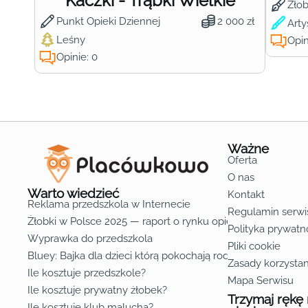
Kaczki - Trąbki Wielkie
Żło
Punkt Opieki Dziennej
2 000 zł
Arty
Leśny
Opin
Opinie: 0
Ważne
Oferta
O nas
Warto wiedzieć
Kontakt
Reklama przedszkola w Internecie
Regulamin serwi
Żłobki w Polsce 2025 — raport o rynku opieki nad dziećmi d
Polityka prywatn
Wyprawka do przedszkola
Pliki cookie
Bluey: Bajka dla dzieci którą pokochają rodzice
Zasady korzystan
Ile kosztuje przedszkole?
Mapa Serwisu
Ile kosztuje prywatny żłobek?
Trzymaj rękę
Ile kosztuje klub malucha?