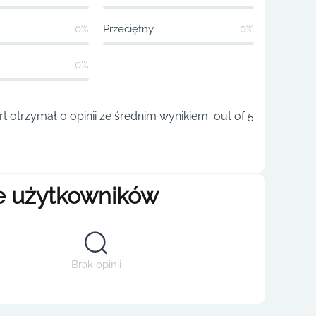
0%
Przeciętny
0%
0%
t otrzymał 0 opinii ze średnim wynikiem out of 5
e użytkowników
Brak opinii