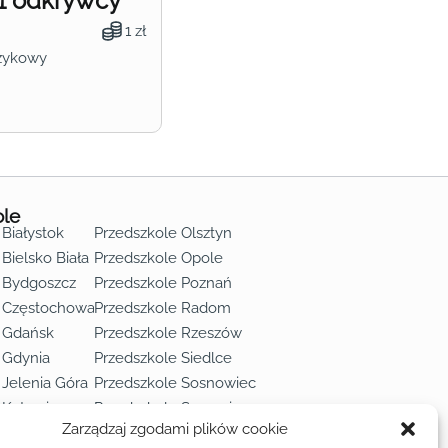
1 odkrywcy
1 zł
zykowy
ole
 Białystok
Przedszkole Olsztyn
Bielsko Biała
Przedszkole Opole
 Bydgoszcz
Przedszkole Poznań
e Częstochowa
Przedszkole Radom
 Gdańsk
Przedszkole Rzeszów
 Gdynia
Przedszkole Siedlce
 Jelenia Góra
Przedszkole Sosnowiec
 Katowice
Przedszkole Szczecin
Zarządzaj zgodami plików cookie
 Kielce
Przedszkole Toruń