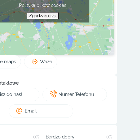
Polityka plików cookies
Zgadzam się
le maps
Waze
ntaktowe
sz do nas!
Numer Telefonu
Email
0%
Bardzo dobry
0%