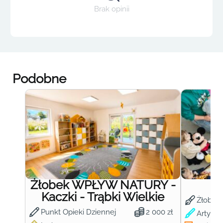
Brak opinii
Podobne
Żłobek WPŁYW NATURY -
Ż
Kaczki - Trąbki Wielkie
Żłobek
Punkt Opieki Dziennej
2 000 zł
Artysty