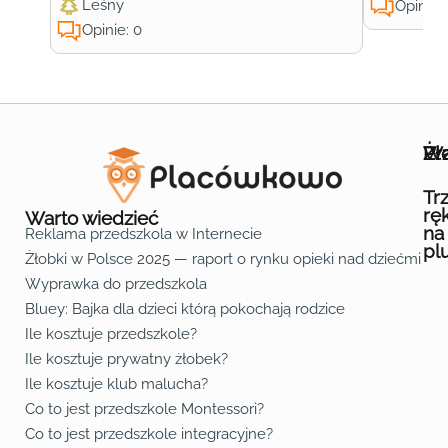
Leśny
Opinie:
Opinie: 0
Wa
Żł
Pr
Ofe
O n
Kon
Reg
Pol
Pli
Zas
Map
Żło
Żło
Żło
Żło
Żło
Żło
Żło
Żło
Żło
Żło
Żło
Żło
Żło
Żło
Żło
Żło
Żł
Żło
Żło
Żło
Żło
Żło
Żło
Żło
Żło
Prz
Prz
Prz
Prz
Prz
Prz
Prz
Prz
Prz
Prz
Prz
Prz
Prz
Prz
Prz
Prz
Prz
Prz
Prz
Prz
Prz
Prz
Prz
Prz
Prz
Tr
rę
Warto wiedzieć
na
Reklama przedszkola w Internecie
pl
Żłobki w Polsce 2025 — raport o rynku opieki nad dziećmi do 
Fa
Lin
Yo
Wyprawka do przedszkola
Bluey: Bajka dla dzieci którą pokochają rodzice
Ile kosztuje przedszkole?
Ile kosztuje prywatny żłobek?
Ile kosztuje klub malucha?
Co to jest przedszkole Montessori?
Co to jest przedszkole integracyjne?