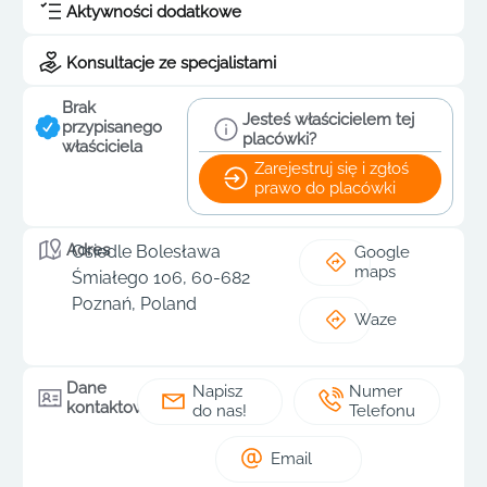
Aktywności dodatkowe
Konsultacje ze specjalistami
Brak
Jesteś właścicielem tej
przypisanego
placówki?
właściciela
Zarejestruj się i zgłoś
prawo do placówki
Adres
Osiedle Bolesława
Google
maps
Śmiałego 106, 60-682
Poznań, Poland
Waze
Dane
Napisz
Numer
kontaktowe
do nas!
Telefonu
Email