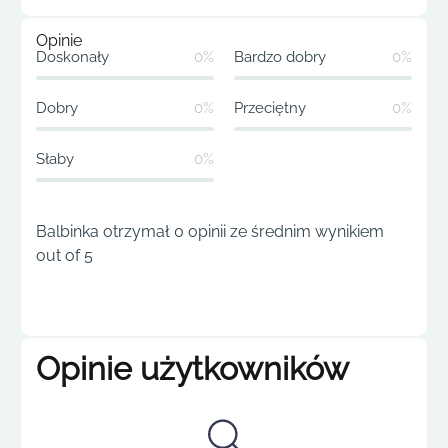
Opinie
Doskonały
0%
Bardzo dobry
0%
Dobry
0%
Przeciętny
0%
Słaby
0%
Balbinka otrzymał 0 opinii ze średnim wynikiem
out of 5
Opinie użytkowników