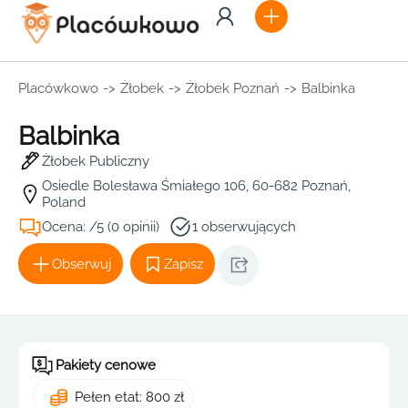
Placówkowo
->
Żłobek
->
Żłobek Poznań
->
Balbinka
Balbinka
Żłobek Publiczny
Osiedle Bolesława Śmiałego 106, 60-682 Poznań,
Poland
Ocena: /5 (0 opinii)
1 obserwujących
Obserwuj
Zapisz
Pakiety cenowe
Pełen etat: 800 zł