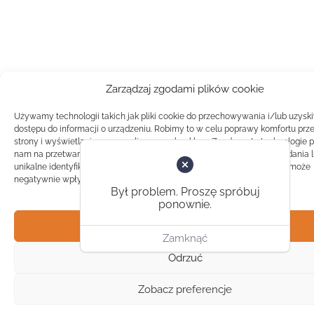
Zarządzaj zgodami plików cookie
Używamy technologii takich jak pliki cookie do przechowywania i/lub uzysk
dostępu do informacji o urządzeniu. Robimy to w celu poprawy komfortu prz
strony i wyświetlania spersonalizowanych reklam. Zgoda na te technologie 
nam na przetwarzanie danych takich jak zachowanie podczas przeglądania 
unikalne identyfikatory na tej stronie. Brak zgody lub wycofanie zgody, może
negatywnie wpłynąć na pewne cechy i funkcje.
Był problem. Proszę spróbuj
ponownie.
Akceptuj
Zamknąć
Odrzuć
Zobacz preferencje