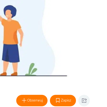
Obserwuj
Zapisz