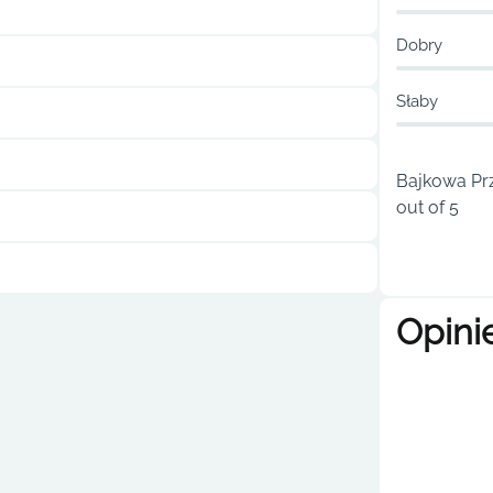
Dobry
Słaby
Bajkowa Prz
out of 5
Opini