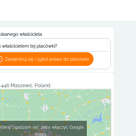
pisanego właściciela
 właścicielem tej placówki?
Zarejestruj się i zgłoś prawo do placówki
6-446 Maszewo, Poland
Kliknij "zgadzam się", żeby włączyć Google
maps