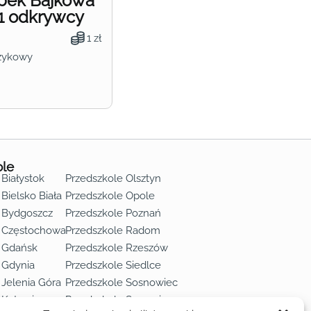
obek Bajkowa
1 odkrywcy
1 zł
zykowy
ole
 Białystok
Przedszkole Olsztyn
Bielsko Biała
Przedszkole Opole
 Bydgoszcz
Przedszkole Poznań
e Częstochowa
Przedszkole Radom
 Gdańsk
Przedszkole Rzeszów
 Gdynia
Przedszkole Siedlce
 Jelenia Góra
Przedszkole Sosnowiec
 Katowice
Przedszkole Szczecin