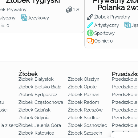
Żłobek Tygryski
Prywatny żł
Polanka 2w
bek Prywatny
1 zł
Żłobek Prywatny
styczny
Językowy
Artystyczny
Ję
ie: 0
Sportowy
Opinie: 0
Żłobek
Przedszk
Żłobek Białystok
Żłobek Olsztyn
Przedszkole
Żłobek Bielsko Biała
Żłobek Opole
Przedszkole 
Żłobek Bydgoszcz
Żłobek Poznań
Przedszkole
su
Żłobek Częstochowa
Żłobek Radom
Przedszkol
o lat 3
ości
Żłobek Gdańsk
Żłobek Rzeszów
Przedszkole
Żłobek Gdynia
Żłobek Siedlce
Przedszkole
ia z serwisu
Żłobek Jelenia Góra
Żłobek Sosnowiec
Przedszkole
Żłobek Katowice
Żłobek Szczecin
Przedszkole