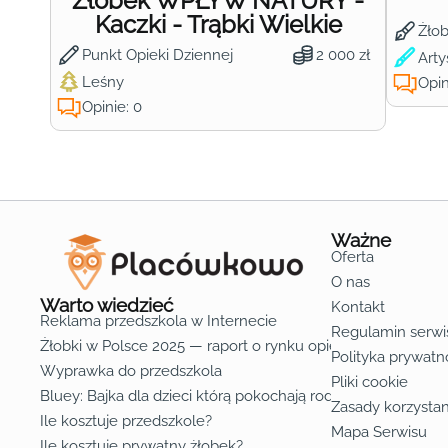
Żłobek WPŁYW NATURY -
Kaczki - Trąbki Wielkie
Żło
Punkt Opieki Dziennej
2 000 zł
Arty
Leśny
Opin
Opinie: 0
Ważne
Oferta
O nas
Warto wiedzieć
Kontakt
Reklama przedszkola w Internecie
Regulamin serwi
Żłobki w Polsce 2025 — raport o rynku opieki nad dziećmi d
Polityka prywatn
Wyprawka do przedszkola
Pliki cookie
Bluey: Bajka dla dzieci którą pokochają rodzice
Zasady korzystan
Ile kosztuje przedszkole?
Mapa Serwisu
Ile kosztuje prywatny żłobek?