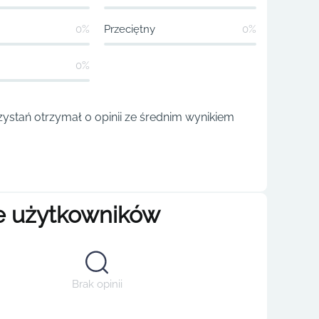
0%
Przeciętny
0%
0%
ystań otrzymał 0 opinii ze średnim wynikiem
e użytkowników
Brak opinii