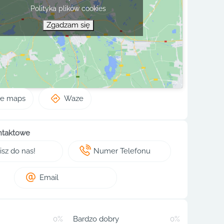
Polityka plików cookies
Zgadzam się
le maps
Waze
ntaktowe
sz do nas!
Numer Telefonu
Email
0%
Bardzo dobry
0%