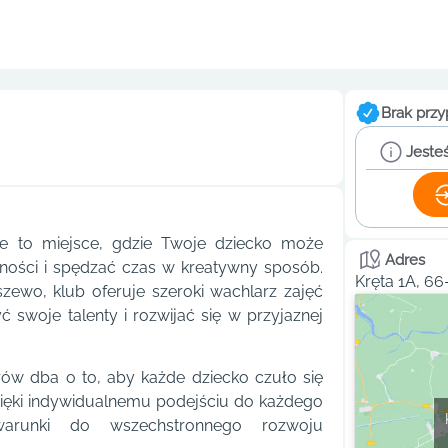
Brak przy
Jesteś
e to miejsce, gdzie Twoje dziecko może
Adres
ności i spędzać czas w kreatywny sposób.
Kręta 1A, 6
szewo, klub oferuje szeroki wachlarz zajęć
woje talenty i rozwijać się w przyjaznej
ów dba o to, aby każde dziecko czuło się
zięki indywidualnemu podejściu do każdego
warunki do wszechstronnego rozwoju