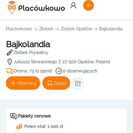
Placówkowo
->
Żłobek
->
Żłobek Opatów
->
Bajkolandia
Bajkolandia
Żłobek Prywatny
Juliusza Słowackiego 7, 27-500 Opatów, Poland
Ocena: /5 (0 opinii)
0 obserwujących
Obserwuj
Zapisz
Pakiety cenowe
Pełen etat: 1 000 zł