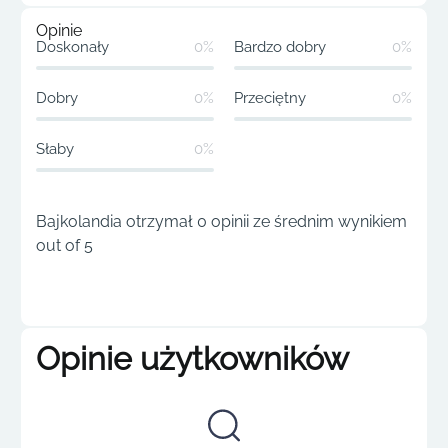
Opinie
Doskonały
0%
Bardzo dobry
0%
Dobry
0%
Przeciętny
0%
Słaby
0%
Bajkolandia otrzymał 0 opinii ze średnim wynikiem
out of 5
Opinie użytkowników