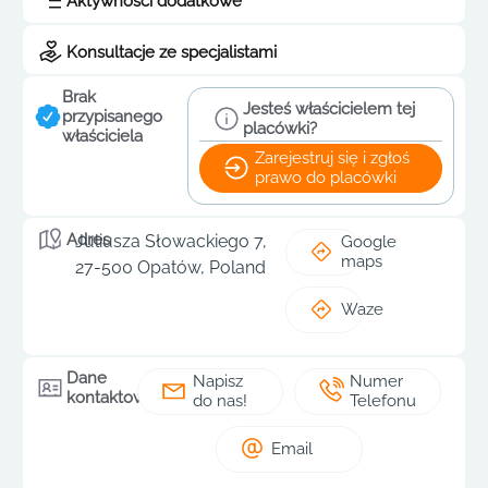
Aktywności dodatkowe
Konsultacje ze specjalistami
Brak
Jesteś właścicielem tej
przypisanego
placówki?
właściciela
Zarejestruj się i zgłoś
prawo do placówki
Adres
Juliusza Słowackiego 7,
Google
maps
27-500 Opatów, Poland
Waze
Dane
Napisz
Numer
kontaktowe
do nas!
Telefonu
Email