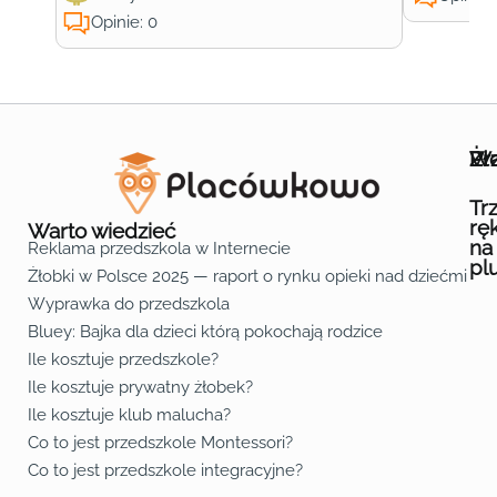
Opinie: 0
Wa
Żł
Pr
Ofe
O n
Kon
Reg
Pol
Pli
Zas
Map
Żło
Żło
Żło
Żło
Żło
Żło
Żło
Żło
Żło
Żło
Żło
Żło
Żło
Żło
Żło
Żło
Żł
Żło
Żło
Żło
Żło
Żło
Żło
Żło
Żło
Prz
Prz
Prz
Prz
Prz
Prz
Prz
Prz
Prz
Prz
Prz
Prz
Prz
Prz
Prz
Prz
Prz
Prz
Prz
Prz
Prz
Prz
Prz
Prz
Prz
Tr
rę
Warto wiedzieć
na
Reklama przedszkola w Internecie
pl
Żłobki w Polsce 2025 — raport o rynku opieki nad dziećmi do 
Fa
Lin
Yo
Wyprawka do przedszkola
Bluey: Bajka dla dzieci którą pokochają rodzice
Ile kosztuje przedszkole?
Ile kosztuje prywatny żłobek?
Ile kosztuje klub malucha?
Co to jest przedszkole Montessori?
Co to jest przedszkole integracyjne?