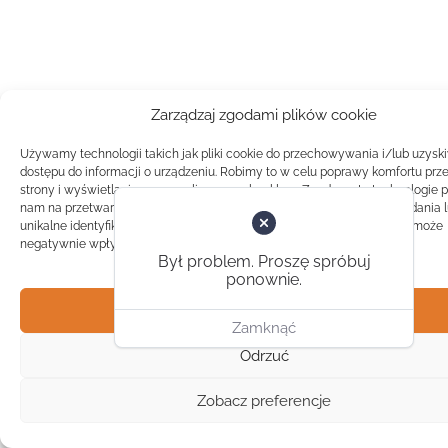
Zarządzaj zgodami plików cookie
Używamy technologii takich jak pliki cookie do przechowywania i/lub uzysk
dostępu do informacji o urządzeniu. Robimy to w celu poprawy komfortu prz
strony i wyświetlania spersonalizowanych reklam. Zgoda na te technologie 
nam na przetwarzanie danych takich jak zachowanie podczas przeglądania 
unikalne identyfikatory na tej stronie. Brak zgody lub wycofanie zgody, może
negatywnie wpłynąć na pewne cechy i funkcje.
Był problem. Proszę spróbuj
ponownie.
Akceptuj
Zamknąć
Odrzuć
Zobacz preferencje