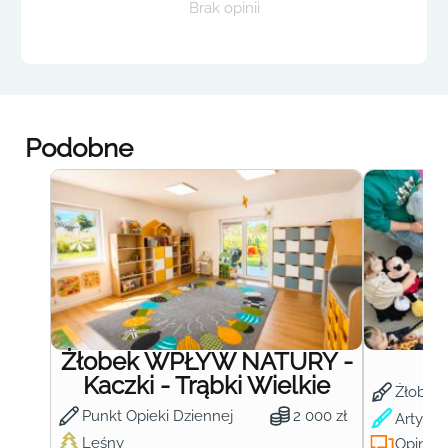
Brak opinii
Podobne
Żłobek WPŁYW NATURY -
Ż
Kaczki - Trąbki Wielkie
Żłobek
Punkt Opieki Dziennej
2 000 zł
Artysty
Leśny
Opinie: