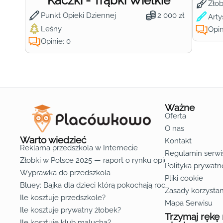
Kaczki - Trąbki Wielkie
Żło
Punkt Opieki Dziennej
2 000 zł
Arty
Leśny
Opin
Opinie: 0
Ważne
Oferta
O nas
Warto wiedzieć
Kontakt
Reklama przedszkola w Internecie
Regulamin serwi
Żłobki w Polsce 2025 — raport o rynku opieki nad dziećmi d
Polityka prywatn
Wyprawka do przedszkola
Pliki cookie
Bluey: Bajka dla dzieci którą pokochają rodzice
Zasady korzystan
Ile kosztuje przedszkole?
Mapa Serwisu
Ile kosztuje prywatny żłobek?
Trzymaj rękę
Ile kosztuje klub malucha?