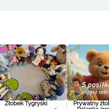
Żłobek Tygryski
Prywatny żł