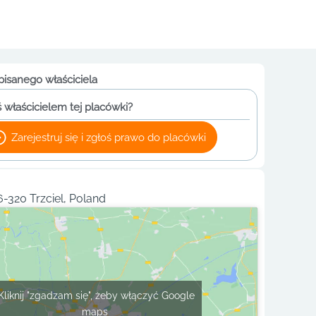
pisanego właściciela
 właścicielem tej placówki?
Zarejestruj się i zgłoś prawo do placówki
-320 Trzciel, Poland
Kliknij "zgadzam się", żeby włączyć Google
maps