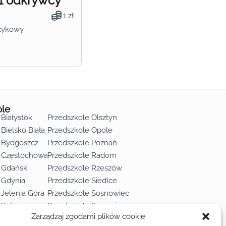
1 odkrywcy
1 zł
zykowy
ole
 Białystok
Przedszkole Olsztyn
Bielsko Biała
Przedszkole Opole
 Bydgoszcz
Przedszkole Poznań
e Częstochowa
Przedszkole Radom
 Gdańsk
Przedszkole Rzeszów
 Gdynia
Przedszkole Siedlce
 Jelenia Góra
Przedszkole Sosnowiec
 Katowice
Przedszkole Szczecin
Zarządzaj zgodami plików cookie
 Kielce
Przedszkole Toruń