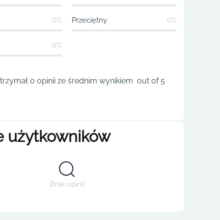
0%
Przeciętny
0%
0%
trzymał 0 opinii ze średnim wynikiem out of 5
e użytkowników
Brak opinii