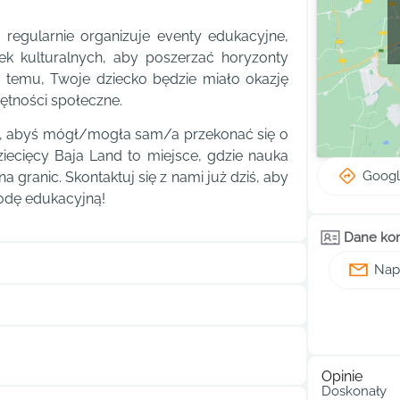
 regularnie organizuje eventy edukacyjne,
ek kulturalnych, aby poszerzać horyzonty
ki temu, Twoje dziecko będzie miało okazję
ętności społeczne.
e, abyś mógł/mogła sam/a przekonać się o
ziecięcy Baja Land to miejsce, gdzie nauka
Goog
a granic. Skontaktuj się z nami już dziś, aby
odę edukacyjną!
Dane ko
Napi
Opinie
Doskonały