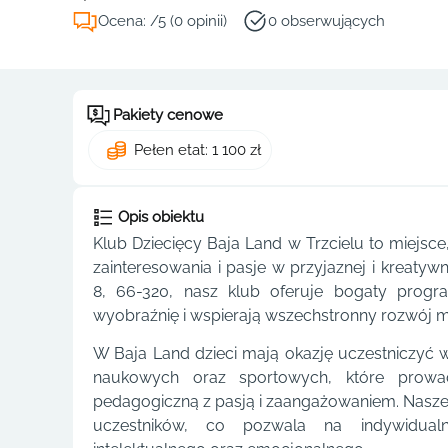
Ocena: /5 (0 opinii)
0 obserwujących
Pakiety cenowe
Pełen etat: 1 100 zł
Opis obiektu
Klub Dziecięcy Baja Land w Trzcielu to miejsc
zainteresowania i pasje w przyjaznej i kreatyw
8, 66-320, nasz klub oferuje bogaty progr
wyobraźnię i wspierają wszechstronny rozwój 
W Baja Land dzieci mają okazję uczestniczyć 
naukowych oraz sportowych, które prowa
pedagogiczną z pasją i zaangażowaniem. Nasze 
uczestników, co pozwala na indywidual