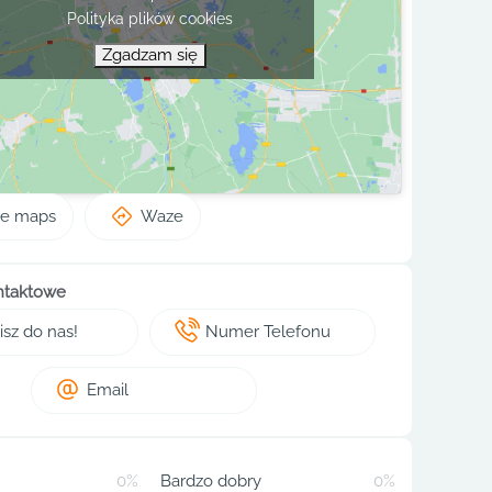
Polityka plików cookies
Zgadzam się
le maps
Waze
ntaktowe
sz do nas!
Numer Telefonu
Email
0%
Bardzo dobry
0%