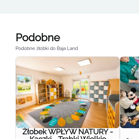
Podobne
Podobne żłobki do Baja Land
Żłobek WPŁYW NATURY -