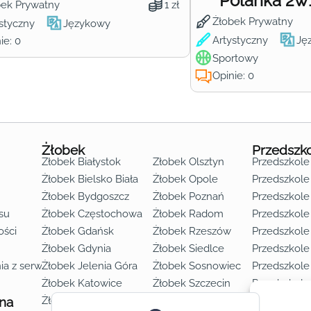
Polanka 2w
bek Prywatny
1 zł
Żłobek Prywatny
styczny
Językowy
Artystyczny
Ję
ie: 0
Sportowy
Opinie: 0
Żłobek
Przedszk
Żłobek Białystok
Żłobek Olsztyn
Przedszkole
Żłobek Bielsko Biała
Żłobek Opole
Przedszkole 
Żłobek Bydgoszcz
Żłobek Poznań
Przedszkole
su
Żłobek Częstochowa
Żłobek Radom
Przedszkol
o lat 3
ości
Żłobek Gdańsk
Żłobek Rzeszów
Przedszkole
Żłobek Gdynia
Żłobek Siedlce
Przedszkole
ia z serwisu
Żłobek Jelenia Góra
Żłobek Sosnowiec
Przedszkole
Żłobek Katowice
Żłobek Szczecin
Przedszkole
 na
Żłobek Kielce
Żłobek Toruń
Przedszkole