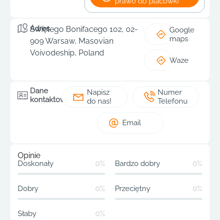
prawo do placówki
Adres
Świętego Bonifacego 102, 02-
Google
maps
909 Warsaw, Masovian
Voivodeship, Poland
Waze
Dane
Napisz
Numer
kontaktowe
do nas!
Telefonu
Email
Opinie
Doskonały
0%
Bardzo dobry
0%
Dobry
0%
Przeciętny
0%
Słaby
0%