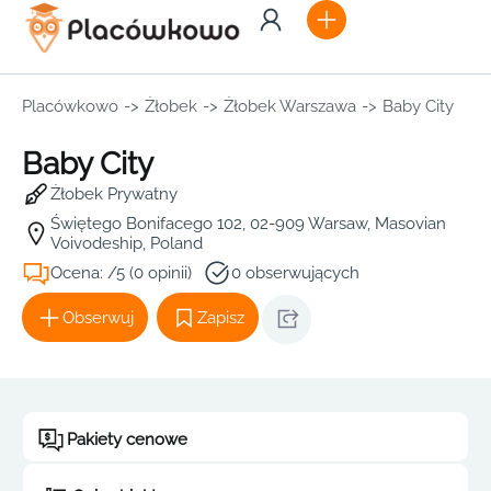
Placówkowo
->
Żłobek
->
Żłobek Warszawa
->
Baby City
Baby City
Żłobek Prywatny
Świętego Bonifacego 102, 02-909 Warsaw, Masovian
Voivodeship, Poland
Ocena: /5 (0 opinii)
0 obserwujących
Obserwuj
Zapisz
Pakiety cenowe