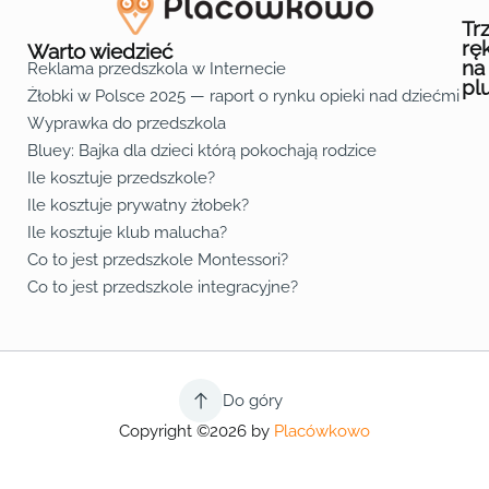
Tr
rę
Warto wiedzieć
na
Reklama przedszkola w Internecie
pl
Żłobki w Polsce 2025 — raport o rynku opieki nad dziećmi do 
Fa
Lin
Yo
Wyprawka do przedszkola
Bluey: Bajka dla dzieci którą pokochają rodzice
Ile kosztuje przedszkole?
Ile kosztuje prywatny żłobek?
Ile kosztuje klub malucha?
Co to jest przedszkole Montessori?
Co to jest przedszkole integracyjne?
Do góry
Copyright ©2026 by
Placówkowo