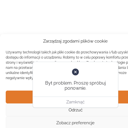
Zarządzaj zgodami plików cookie
Używamy technologii takich jak pliki cookie do przechowywania i/lub uzysk
dostępu do informacji o urządzeniu. Robimy to w celu poprawy komfortu prz
strony i wyświetlania spersonalizowanych reklam. Zgoda na te technologie 
nam na przetwarzanie danych takich jak zachowanie podczas przeglądania 
unikalne identyfikatory na tej stronie. Brak zgody lub wycofanie zgody, może
negatywnie wpłynąć na pewne cechy i funkcje.
Był problem. Proszę spróbuj
ponownie.
Akceptuj
Zamknąć
Odrzuć
Zobacz preferencje