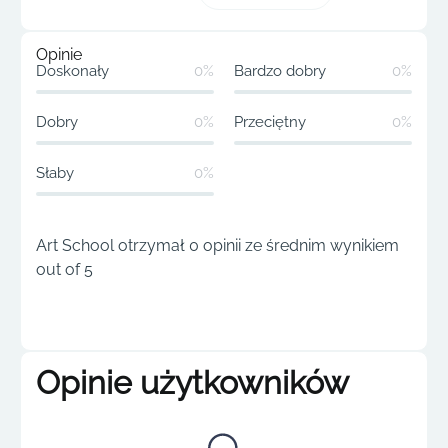
Opinie
Doskonały
0%
Bardzo dobry
0%
Dobry
0%
Przeciętny
0%
Słaby
0%
Art School otrzymał 0 opinii ze średnim wynikiem
out of 5
Opinie użytkowników