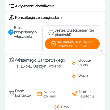
Aktywności dodatkowe
Konsultacje ze specjalistami
Brak
Jesteś właścicielem tej
przypisanego
placówki?
właściciela
Zarejestruj się i zgłoś
prawo do placówki
Adres
Walentego Barczewskiego
Google
maps
1, 11-041 Olsztyn, Poland
Waze
Dane
Napisz
Numer
kontaktowe
do nas!
Telefonu
Email