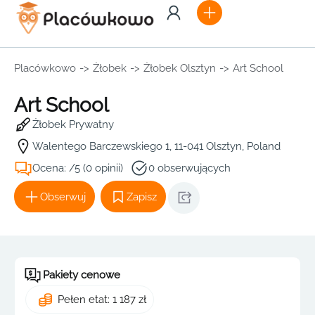
Placówkowo
->
Żłobek
->
Żłobek Olsztyn
->
Art School
Art School
Żłobek Prywatny
Walentego Barczewskiego 1, 11-041 Olsztyn, Poland
Ocena: /5 (0 opinii)
0 obserwujących
Obserwuj
Zapisz
Pakiety cenowe
Pełen etat: 1 187 zł