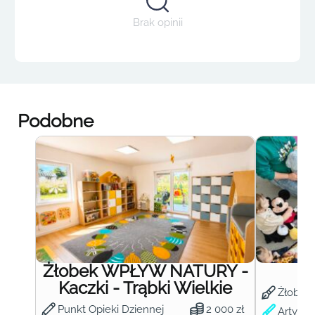
Brak opinii
Podobne
Żłobek WPŁYW NATURY -
Ż
Kaczki - Trąbki Wielkie
Żłobek
Punkt Opieki Dziennej
2 000 zł
Artysty