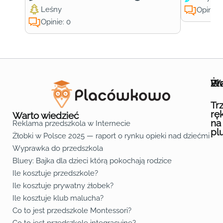
Leśny
Opinie:
Opinie: 0
Wa
Żł
Pr
Ofe
O n
Kon
Reg
Pol
Pli
Zas
Map
Żło
Żło
Żło
Żło
Żło
Żło
Żło
Żło
Żło
Żło
Żło
Żło
Żło
Żło
Żło
Żło
Żł
Żło
Żło
Żło
Żło
Żło
Żło
Żło
Żło
Prz
Prz
Prz
Prz
Prz
Prz
Prz
Prz
Prz
Prz
Prz
Prz
Prz
Prz
Prz
Prz
Prz
Prz
Prz
Prz
Prz
Prz
Prz
Prz
Prz
Tr
rę
Warto wiedzieć
na
Reklama przedszkola w Internecie
pl
Żłobki w Polsce 2025 — raport o rynku opieki nad dziećmi do 
Fa
Lin
Yo
Wyprawka do przedszkola
Bluey: Bajka dla dzieci którą pokochają rodzice
Ile kosztuje przedszkole?
Ile kosztuje prywatny żłobek?
Ile kosztuje klub malucha?
Co to jest przedszkole Montessori?