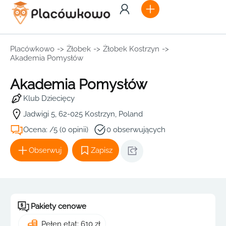
Placówkowo
->
Żłobek
->
Żłobek Kostrzyn
->
Akademia Pomysłów
Akademia Pomysłów
Klub Dziecięcy
Jadwigi 5, 62-025 Kostrzyn, Poland
Ocena: /5 (0 opinii)
0 obserwujących
Obserwuj
Zapisz
Pakiety cenowe
Pełen etat: 610 zł