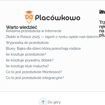
Wa
Żł
Pr
Ofe
O n
Kon
Reg
Pol
Pli
Zas
Map
Żło
Żło
Żło
Żło
Żło
Żło
Żło
Żło
Żło
Żło
Żło
Żło
Żło
Żło
Żło
Żło
Żł
Żło
Żło
Żło
Żło
Żło
Żło
Żło
Żło
Prz
Prz
Prz
Prz
Prz
Prz
Prz
Prz
Prz
Prz
Prz
Prz
Prz
Prz
Prz
Prz
Prz
Prz
Prz
Prz
Prz
Prz
Prz
Prz
Prz
Tr
rę
Warto wiedzieć
na
Reklama przedszkola w Internecie
pl
Żłobki w Polsce 2025 — raport o rynku opieki nad dziećmi do 
Fa
Lin
Yo
Wyprawka do przedszkola
Bluey: Bajka dla dzieci którą pokochają rodzice
Ile kosztuje przedszkole?
Ile kosztuje prywatny żłobek?
Ile kosztuje klub malucha?
Co to jest przedszkole Montessori?
Co to jest przedszkole integracyjne?
Do góry