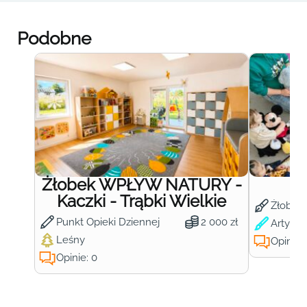
Podobne
Żłobek WPŁYW NATURY -
Ż
Kaczki - Trąbki Wielkie
Żłobek
Punkt Opieki Dziennej
2 000 zł
Artysty
Leśny
Opinie:
Opinie: 0