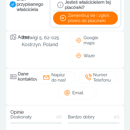
Jesteś właścicielem tej
przypisanego
placówki?
właściciela
Zarejestruj się i zgłoś
prawo do placówki
Adres
Jadwigi 5, 62-025
Google
maps
Kostrzyn, Poland
Waze
Dane
Napisz
Numer
kontaktowe
do nas!
Telefonu
Email
Opinie
Doskonały
0%
Bardzo dobry
0%